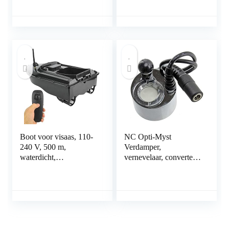
Beam Diepte Echolood
Fish Finder Accessoire
voor Vissen
Boot voor visaas, 110-
NC Opti-Myst
240 V, 500 m,
Verdamper,
waterdicht,
vernevelaar, converter,
multifunctioneel,
Opti-Myst Electric Fire
afstandsbediening,
Heater Glass Disk
zonder schepen,
Transducer voor
motorboot Fish Finder
Dimplex, converter
elektrische boot RC
voor Dimplex Opti-
met opvouwbaar,
Myst elektrische
antenne, signaal, goed
wandvuur