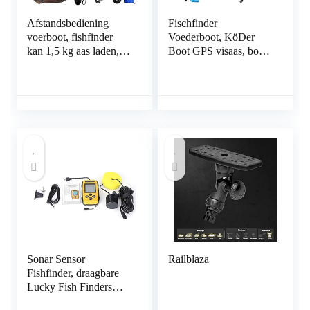
Afstandsbediening
Fischfinder
voerboot, fishfinder
Voederboot, KöDer
kan 1,5 kg aas laden,
Boot GPS visaas, boot,
500 m
2 kg belading, 500 m
afstandsbediening
afstandsbediening,
voerboot, 5000 mAh
dubbele motor,
batterij met grote
waterdicht voor
capaciteit, met
zwembaden en meren,
nachtlampje, geschikt
auto, Cruise One
voor meer, rivier,
ClickGPS
zee,5000mAh
Sonar Sensor
Railblaza
Fishfinder, draagbare
Lucky Fish Finders
Alarm 200 kHz Sonar