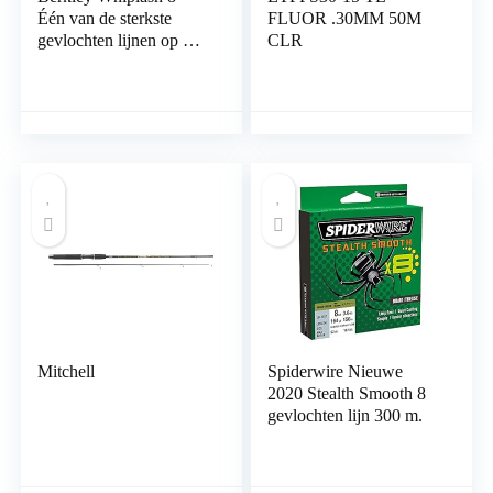
Één van de sterkste
FLUOR .30MM 50M
gevlochten lijnen op de
CLR
markt bestaande uit 8
strengen voor het vissen
op zoet en zout water op
de allersterkste vissen
Mitchell
Spiderwire Nieuwe
2020 Stealth Smooth 8
gevlochten lijn 300 m.