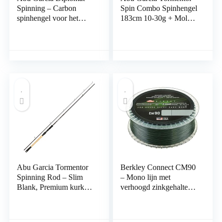
Spinning – Carbon
Spin Combo Spinhengel
spinhengel voor het
183cm 10-30g + Molen
vissen op zoet- en
maat 2000 + 0.17mm
zoutwater
Braid | Roofvis set
Abu Garcia Tormentor
Berkley Connect CM90
Spinning Rod – Slim
– Mono lijn met
Blank, Premium kurk
verhoogd zinkgehalte en
handvat, Allround
hoge
roofdier hengel
schuurbehendigheid
voor het vissen op