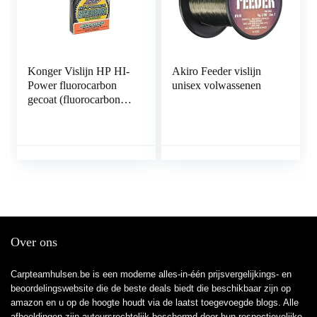
Konger Vislijn HP HI-
Akiro Feeder vislijn
Power fluorocarbon
unisex volwassenen
gecoat (fluorocarbon
coating) 150 m spoel
0,14 mm – 0,30 mm
Over ons
Carpteamhulsen.be is een moderne alles-in-één prijsvergelijkings- en
beoordelingswebsite die de beste deals biedt die beschikbaar zijn op
amazon en u op de hoogte houdt via de laatst toegevoegde blogs. Alle
afbeeldingen zijn auteursrechtelijk beschermd door hun respectievelijke