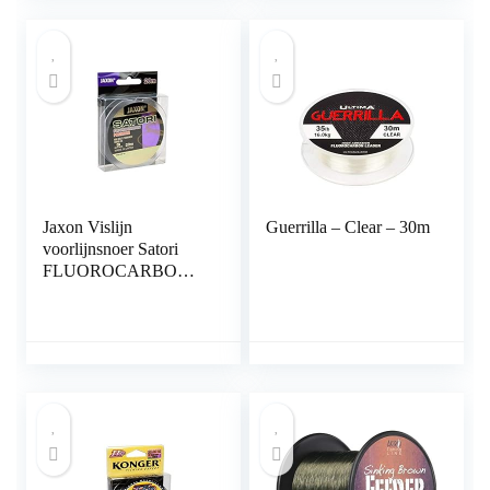
Jaxon Vislijn
Guerrilla – Clear – 30m
voorlijnsnoer Satori
FLUOROCARBON
Premium 20m spoel
0,10-0,60mm