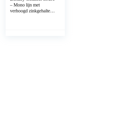
– Mono lijn met
verhoogd zinkgehalte en
hoge
schuurbehendigheid
voor het vissen op
karper