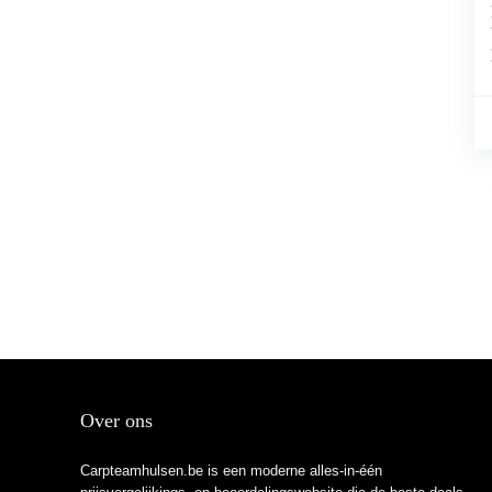
Over ons
Carpteamhulsen.be is een moderne alles-in-één