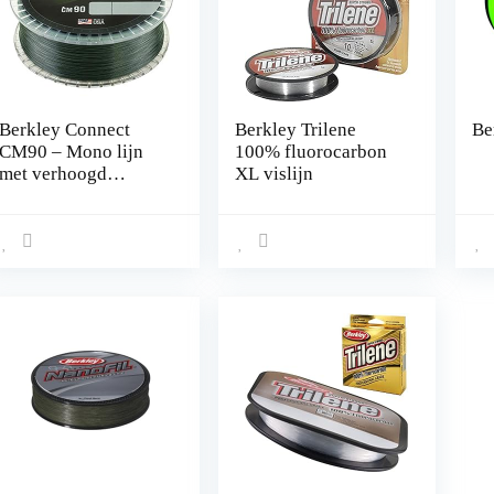
Berkley Connect
Berkley Trilene
Be
CM90 – Mono lijn
100% fluorocarbon
met verhoogd
XL vislijn
zinkgehalte en hoge
schuurbehendigheid
voor het vissen op
karper