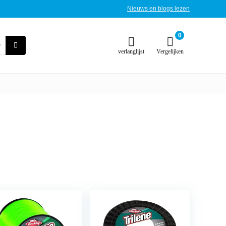
Nieuws en blogs lezen
0
verlanglijst
Vergelijken