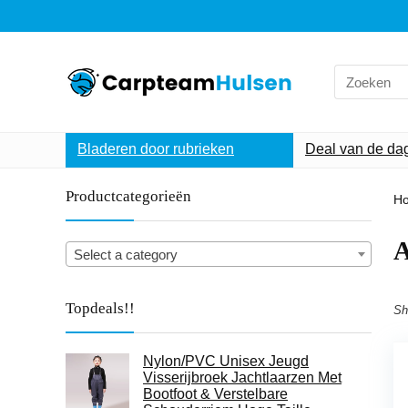
Search
for:
Bladeren door rubrieken
Deal van de da
Productcategorieën
H
‎
Select a category
Topdeals!!
Sh
Nylon/PVC Unisex Jeugd
Visserijbroek Jachtlaarzen Met
Bootfoot & Verstelbare