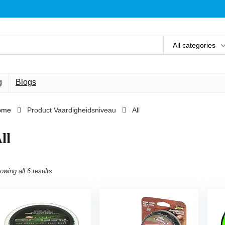
All categories
g
Blogs
ome
Product Vaardigheidsniveau
‎All
All
owing all 6 results