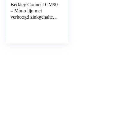
Berkley Connect CM90
– Mono lijn met
verhoogd zinkgehalte en
hoge
schuurbehendigheid
voor het vissen op
karper