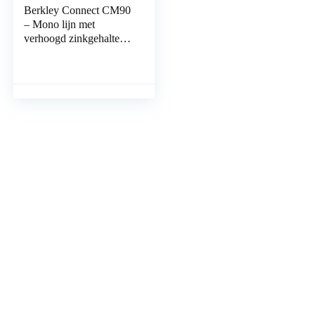
Berkley Connect CM90
– Mono lijn met
verhoogd zinkgehalte en
hoge
schuurbehendigheid
voor het vissen op
karper