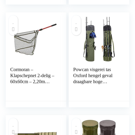
accessoires outdoor
tackle spoelen
kleerhanger alarmen
groen
Cormoran –
Powcan visgerei tas
Klapschepnet 2-delig –
Oxford hengel geval
60x60cm – 2,20m
draagbare hoge
10mm – met rubber
capaciteit hengel Carry
organisator buiten
waterdichte vissen Tools
opbergtas Perfect
cadeau voor visser