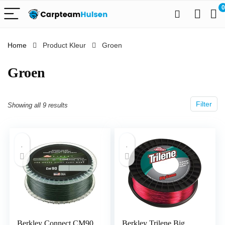
0
Home
Product Kleur
‎Groen
‎Groen
Filter
Showing all 9 results
Berkley Connect CM90
Berkley Trilene Big