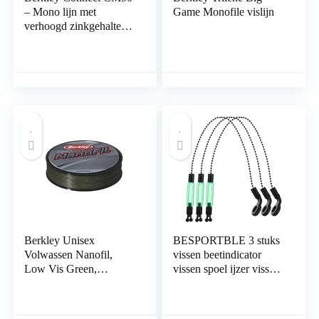
– Mono lijn met
Game Monofile vislijn
verhoogd zinkgehalte en
hoge
schuurbehendigheid
voor het vissen op
karper
Berkley Unisex
BESPORTBLE 3 stuks
Volwassen Nanofil,
vissen beetindicator
Low Vis Green,
vissen spoel ijzer vissen
Standaard
swinger vissen alarm
karperhengel draagbare
spoel kleerhanger