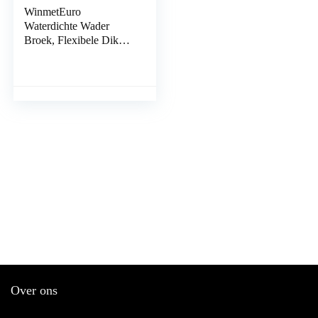
WinmetEuro
Waterdichte Wader
Broek, Flexibele Dikke
Verzegelde Vissen Borst
Waders Absorberend
met Riem
Bevestigingsclip voor
Outdoor Vissen (40
yards)
Over ons