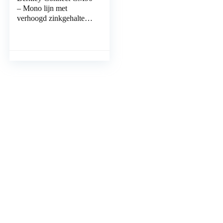
– Mono lijn met
verhoogd zinkgehalte en
hoge
schuurbehendigheid
voor het vissen op
karper