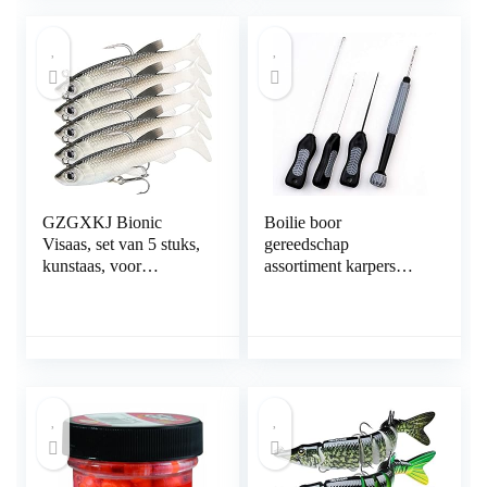
Plastic Wormen
Vissen Lokt voor
Lokken Vissen Jigs
Zoutwater en
Vissen Haken met
Zoetwater
Tackle Box
GZGXKJ Bionic
Boilie boor
Visaas, set van 5 stuks,
gereedschap
kunstaas, voor
assortiment karpers
zoetwater, brine,
hengel set
vissen, rubberen vissen
met drillhaak, voor
snoek, baars,
snoekbaars,
snoekbaars, vissen (14
g)