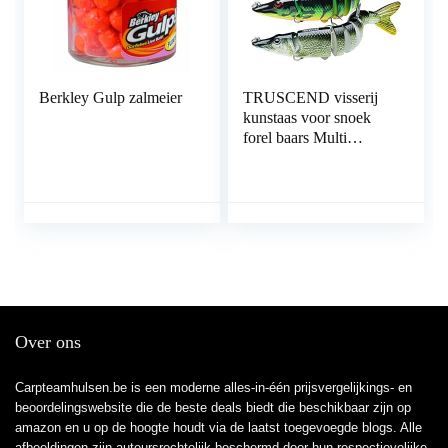
Berkley Gulp zalmeier
TRUSCEND visserij
kunstaas voor snoek
forel baars Multi
Jointed Swimbaits
langzaam zinken
Bionic zwemmen
kunstaas Bass
zoetwater zoutwater
visserij kunstaas Kit
levensechte
visserijgiften voor
mannen
Over ons
Carpteamhulsen.be is een moderne alles-in-één prijsvergelijkings- en
beoordelingswebsite die de beste deals biedt die beschikbaar zijn op
amazon en u op de hoogte houdt via de laatst toegevoegde blogs. Alle
afbeeldingen zijn auteursrechtelijk beschermd door hun respectievelijke