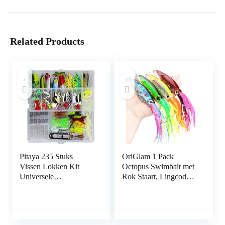
Related Products
Pitaya 235 Stuks
OriGlam 1 Pack
Vissen Lokken Kit
Octopus Swimbait met
Universele
Rok Staart, Lingcod
Verschillende Vissen
Rockfish Jigs Hard
Lokken aas Sets
Fishing Lokken,
Inclusief Crank aas
Levensechte Swimbait
Spinner aas Zachte
Octopus Aas, Inktvis