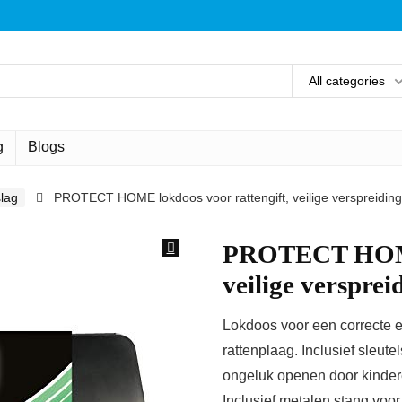
All categories
g
Blogs
lag
PROTECT HOME lokdoos voor rattengift, veilige verspreiding
PROTECT HOME 
veilige versprei
Lokdoos voor een correcte en
rattenplaag. Inclusief sleute
ongeluk openen door kinder
Inclusief metalen stang voor