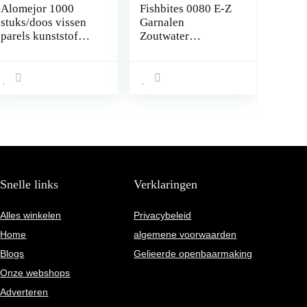
Alomejor 1000
Fishbites 0080 E-Z
stuks/doos vissen
Garnalen
parels kunststof
Zoutwater
Luminous Ovaal
Langdurig aas, 2-
Egg Bead In Dark
Pack, Wit
Lure Floating Float
Tackles
Snelle links
Verklaringen
Alles winkelen
Privacybeleid
Home
algemene voorwaarden
Blogs
Gelieerde openbaarmaking
Onze webshops
Adverteren