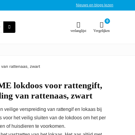
Nieuws en blogs lezen
0
verlanglijst
Vergelijken
 van rattenaas, zwart
lokdoos voor rattengift,
ding van rattenaas, zwart
 veilige verspreiding van rattengif en lokaas bij
ls voor het veilig sluiten van de lokdoos om het per
en of huisdieren te voorkomen.
 het vastzetten van het lokaas. Het aas altijd met