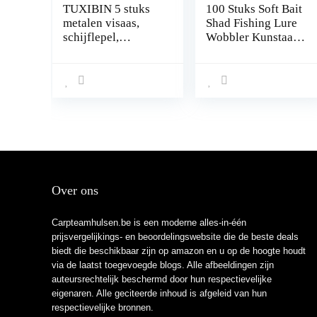
TUXIBIN 5 stuks
100 Stuks Soft Bait
metalen visaas,
Shad Fishing Lure
schijflepel,
Wobbler Kunstaas
spinnerbaits
Set Vissen Lokken
visapparaat
Zacht Aas is
makreelsnijder aas
Gemakkelijk te
Vangen Kunstaas
Richt op Forel
Zacht Aas Vistuig
Kunstaas Zoetwater
Forelaasvis Perfect
Over ons
Carpteamhulsen.be is een moderne alles-in-één
prijsvergelijkings- en beoordelingswebsite die de beste deals
biedt die beschikbaar zijn op amazon en u op de hoogte houdt
via de laatst toegevoegde blogs. Alle afbeeldingen zijn
auteursrechtelijk beschermd door hun respectievelijke
eigenaren. Alle geciteerde inhoud is afgeleid van hun
respectievelijke bronnen.