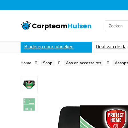
Search
for:
Bladeren door rubrieken
Deal van de da
Home
Shop
Aas en accessoires
Aasops