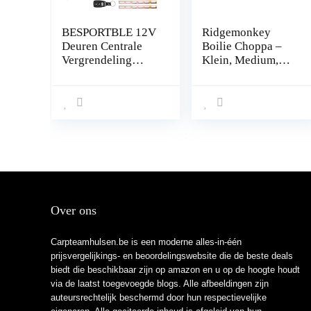
BESPORTBLE 12V
Ridgemonkey
Deuren Centrale
Boilie Choppa –
Vergrendeling
Klein, Medium,
Vergrendeling Auto
Groot –
Keyless Entry Kit
Karpervissen
Met Actuator
Beveiligingssystee
m Lock
Over ons
Carpteamhulsen.be is een moderne alles-in-één
prijsvergelijkings- en beoordelingswebsite die de beste deals
biedt die beschikbaar zijn op amazon en u op de hoogte houdt
via de laatst toegevoegde blogs. Alle afbeeldingen zijn
auteursrechtelijk beschermd door hun respectievelijke