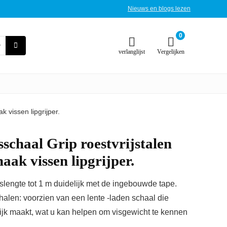
Nieuws en blogs lezen
0
verlanglijst
Vergelijken
k vissen lipgrijper.
sschaal Grip roestvrijstalen
haak vissen lipgrijper.
lengte tot 1 m duidelijk met de ingebouwde tape.
len: voorzien van een lente -laden schaal die
lijk maakt, wat u kan helpen om visgewicht te kennen