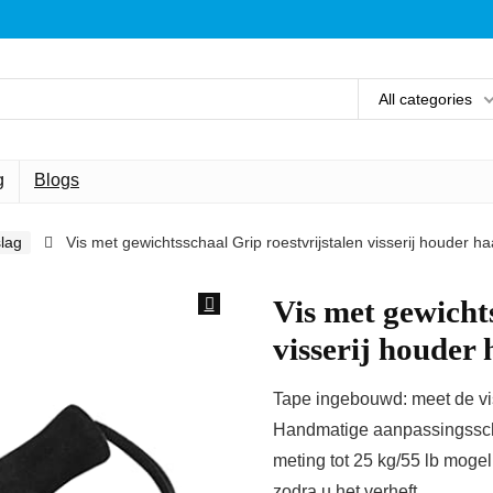
All categories
g
Blogs
lag
Vis met gewichtsschaal Grip roestvrijstalen visserij houder haa
Vis met gewicht
visserij houder 
Tape ingebouwd: meet de vis
Handmatige aanpassingsscha
meting tot 25 kg/55 lb moge
zodra u het verheft.