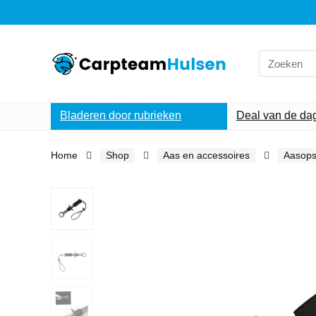
Search
for:
Bladeren door rubrieken
Deal van de da
Home
Shop
Aas en accessoires
Aasops