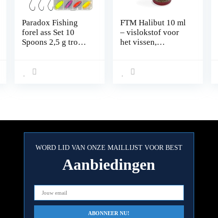
Paradox Fishing
FTM Halibut 10 ml
forel ass Set 10
– vislokstof voor
Spoons 2,5 g trout
het vissen,
spoons met doos en
lokmiddel voor
5 Snaps forel
roofvissen, forellen
lokaas set voor
en vredevissen,
forellen vissen
lokmiddel voor
forellen
vissen
knipperlichten –
Spoons forel
WORD LID VAN ONZE MAILLIJST VOOR BEST
Aanbiedingen