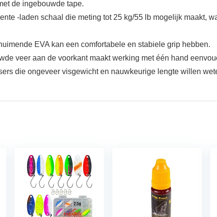
 met de ingebouwde tape.
te -laden schaal die meting tot 25 kg/55 lb mogelijk maakt, w
chuimende EVA kan een comfortabele en stabiele grip hebben.
uwde veer aan de voorkant maakt werking met één hand eenvou
issers die ongeveer visgewicht en nauwkeurige lengte willen wete