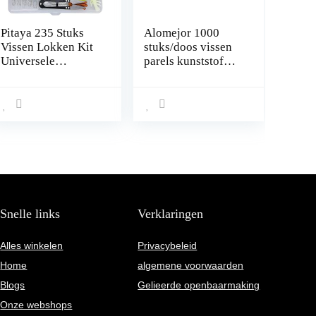
Pitaya 235 Stuks
Alomejor 1000
Vissen Lokken Kit
stuks/doos vissen
Universele
parels kunststof
Verschillende
Luminous Ovaal
Vissen Lokken aas
Egg Bead In Dark
Sets Inclusief
Lure Floating Float
Crank aas Spinner
Tackles
aas Zachte Plastic
Wormen Lokken
Vissen Jigs Vissen
Haken met Tackle
Box
Snelle links
Verklaringen
Alles winkelen
Privacybeleid
Home
algemene voorwaarden
Blogs
Gelieerde openbaarmaking
Onze webshops