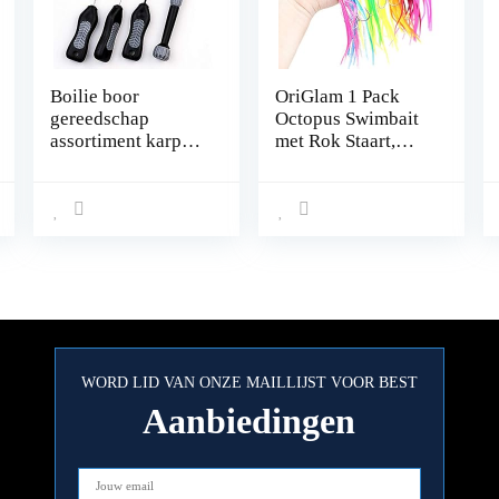
Boilie boor
OriGlam 1 Pack
gereedschap
Octopus Swimbait
assortiment karpers
met Rok Staart,
hengel set
Lingcod Rockfish
Jigs Hard Fishing
Lokken,
Levensechte
Swimbait Octopus
Aas, Inktvis Vissen
Lokt voor
Zoutwater en
Zoetwater
WORD LID VAN ONZE MAILLIJST VOOR BEST
Aanbiedingen