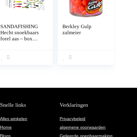
SANDAFISHING
Berkley Gulp
Hecht snoekbaars
zalmeier
forel aas – box
rubberen vis set 7
cm 9 cm 11 cm 13
cm roofvis kopyto
rubber aas hengel
accessoires jigkop
haak kunstaas
Twister cadeau
voor vissers
Snelle links
Verklaringen
Alles winkelen
Privacybeleid
Home
algemene voorwaarden
Blogs
Gelieerde openbaarmaking