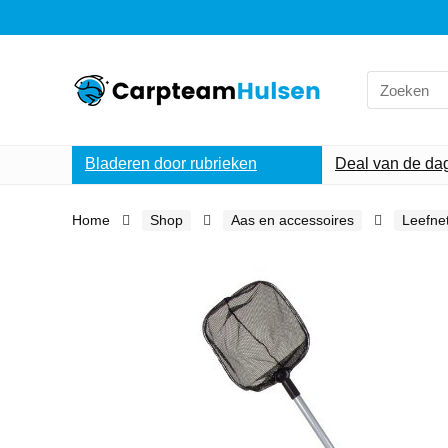
Search
for:
Bladeren door rubrieken
Deal van de da
Home
Shop
Aas en accessoires
Leefne