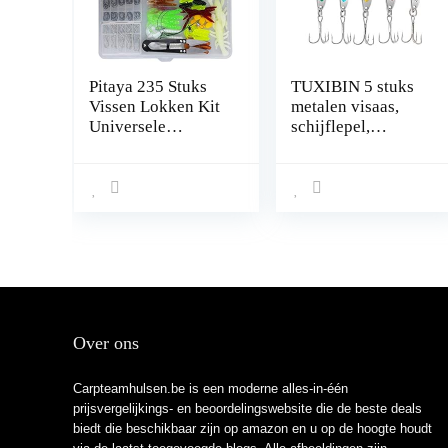
Pitaya 235 Stuks
TUXIBIN 5 stuks
Vissen Lokken Kit
metalen visaas,
Universele
schijflepel,
Verschillende
spinnerbaits
Vissen Lokken aas
visapparaat
Sets Inclusief
makreelsnijder aas
Crank aas Spinner
aas Zachte Plastic
Wormen Lokken
Vissen Jigs Vissen
Haken met Tackle
Box
Over ons
Carpteamhulsen.be is een moderne alles-in-één
prijsvergelijkings- en beoordelingswebsite die de beste deals
biedt die beschikbaar zijn op amazon en u op de hoogte houdt