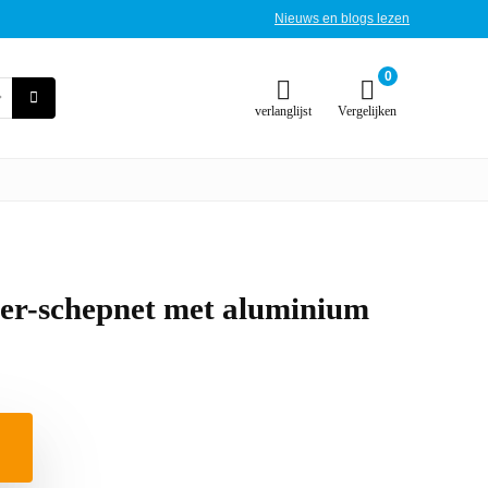
Nieuws en blogs lezen
0
verlanglijst
Vergelijken
ver-schepnet met aluminium