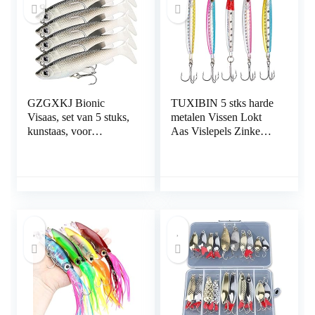
GZGXKJ Bionic
TUXIBIN 5 stks harde
Visaas, set van 5 stuks,
metalen Vissen Lokt
kunstaas, voor
Aas Vislepels Zinken
zoetwater, brine,
Metalen Lepels
vissen, rubberen vissen
Pailletten Aas Metalen
met drillhaak, voor
Bas Harde Lepel Aas
snoek, baars,
Jig Lokken
snoekbaars,
Kunstmatige Haak
snoekbaars, vissen (14
Lokt Pak 12g* 5 stks
g)
TXB5-5