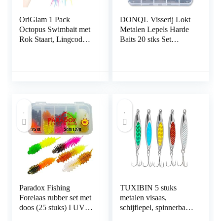
OriGlam 1 Pack
DONQL Visserij Lokt
Octopus Swimbait met
Metalen Lepels Harde
Rok Staart, Lingcod
Baits 20 stks Set
Rockfish Jigs Hard
Metalen Vissen Lokt
Fishing Lokken,
Spinner Baits Vis
Levensechte Swimbait
Treble Haken Tackle
Octopus Aas, Inktvis
Zalm Bass
Vissen Lokt voor
Zoutwater en
Zoetwater
Paradox Fishing
TUXIBIN 5 stuks
Forelaas rubber set met
metalen visaas,
doos (25 stuks) I UV
schijflepel, spinnerbaits
forelaas rubber rubber
visapparaat