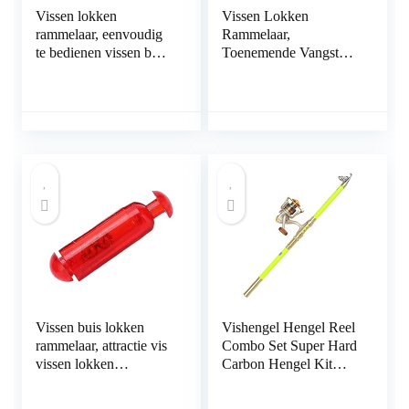
Vissen lokken
Vissen Lokken
rammelaar, eenvoudig
Rammelaar,
te bedienen vissen buis
Toenemende Vangst
lokken rammelaar
GEMAKKELIJK TE
GEMAKKELIJK TE
DRAGEN Vissen Buis
DRAGEN voor het
Lokken Rammelaar
vissen op vis
voor Vis om te vissen
Vissen buis lokken
Vishengel Hengel Reel
rammelaar, attractie vis
Combo Set Super Hard
vissen lokken
Carbon Hengel Kit
rammelaar duurzaam
telescopische hengel en
visaccessoire voor
Spinning Reel Combo