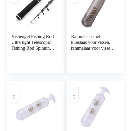
Vishengel Fishing Rod
Rammelaar met
Ultra light Telescopic
kunstaas voor vissen,
Fishing Rod Spinning
rammelaar voor vissen
Rod Lure Weight 1-5g
met lokken Licht in
Children Beginners
gewicht Duurzaam
Catch Small Fish Pole
visaccessoire
Draagbare reishengel
Toenemende
(Color : Casting Rod,
vangstsnelheid
Length : 150cm)
Aantrekkelijkheid Vis
voor vissen om te
vissen