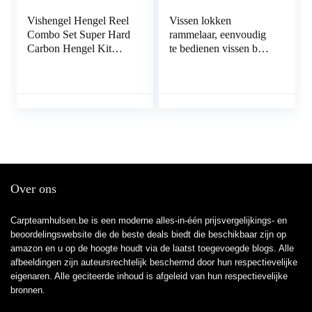
Vishengel Hengel Reel
Vissen lokken
Combo Set Super Hard
rammelaar, eenvoudig
Carbon Hengel Kit
te bedienen vissen buis
telescopische hengel en
lokken rammelaar
Spinning Reel Combo
GEMAKKELIJK TE
Kit for volwassenen
DRAGEN voor het
Travel Saltwater
vissen op vis
Freshwater
Hengelcombinaties
(Size : 2.1m)
Over ons
Carpteamhulsen.be is een moderne alles-in-één prijsvergelijkings- en
beoordelingswebsite die de beste deals biedt die beschikbaar zijn op
amazon en u op de hoogte houdt via de laatst toegevoegde blogs. Alle
afbeeldingen zijn auteursrechtelijk beschermd door hun respectievelijke
eigenaren. Alle geciteerde inhoud is afgeleid van hun respectievelijke
bronnen.