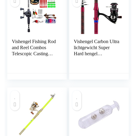
Vishengel Fishing Rod
Vishengel Carbon Ultra
and Reel Combos
lichtgewicht Super
Telescopic Casting
Hard hengel
Fishing Combo
Professional Spinning
Portable Ultralight Rod
Rod Set Hengel en
and 7.2:1 Gear Ratio
Spoel Combo hengel
Fishing Reel Fishing
pole met houten
Combo Draagbare
handvat for vissers Sea
reishengel (Color :
Hengelcombinaties
White, Length : 2.4 m)
(Size : 2.4m)