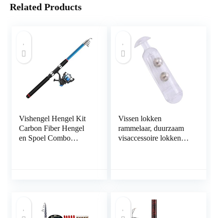
Related Products
Vishengel Hengel Kit
Vissen lokken
Carbon Fiber Hengel
rammelaar, duurzaam
en Spoel Combo
visaccessoire lokken
hengel pole
aas invoegen buis
telescopische Portable
rammelaars attractie vis
Anti-slip handvat for
voor vissen voor vis
vissers Sea
Hengelcombinaties
(Size : 2.7m)