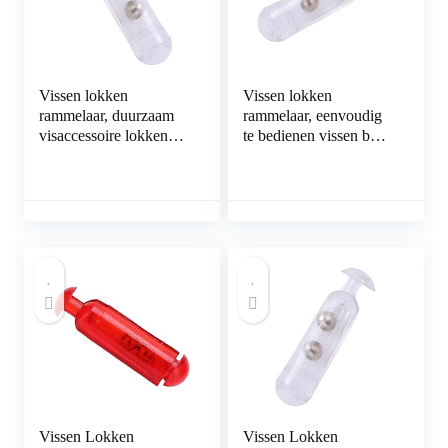
Vissen lokken
Vissen lokken
rammelaar, duurzaam
rammelaar, eenvoudig
visaccessoire lokken
te bedienen vissen buis
aas invoegen buis
lokken rammelaar
rammelaars attractie vis
GEMAKKELIJK TE
voor vissen voor vis
DRAGEN voor het
vissen op vis
Vissen Lokken
Vissen Lokken