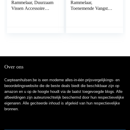
Rammelaar, Duurzaam
Rammelaar,
Vissen Accessoire
Toenemende Vangst
Lokken Aas Insert Buis
GEMAKKELIJK TE
Rammelaars
DRAGEN Vissen Buis
Toenemende
Lokken Rammelaar
Vangstsnelheid voor
voor Vis om te vissen
Vissen voor Vis
Over ons
Carpteamhulsen.be is een moderne alles-in-één prijsvergelijkings- en
beoordelingswebsite die de beste deals biedt die beschikbaar zijn op
amazon en u op de hoogte houdt via de laatst toegevoegde blogs. Alle
afbeeldingen zijn auteursrechtelijk beschermd door hun respectievelijke
eigenaren. Alle geciteerde inhoud is afgeleid van hun respectievelijke
bronnen.