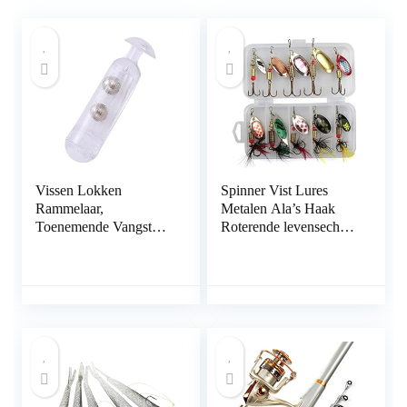
Vissen Lokken
Spinner Vist Lures
Rammelaar,
Metalen Ala’s Haak
Toenemende Vangst
Roterende levensechte
GEMAKKELIJK TE
vissen Tackle 10 -stcs
DRAGEN Vissen Buis
Creatieve keuze
Lokken Rammelaar
voor Vis om te vissen