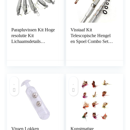
Parapluvissen Kit Hoge
Visstaaf Kit
resolutie Kit
Telescopische Hengel
Lichaamsdetails
en Spoel Combo Set
Zoetwatermeerval trekt
Super Hard Sea Rod
aan
Gooi Rod long throw
Rod vistuig SP5000
Metal Wheel for Travel
Saltwater Freshwater
Vishengel (Size : 2.4m)
Vissen Lokken
Kunstmatige