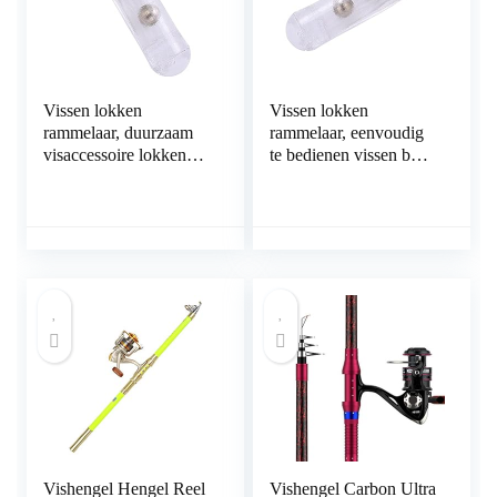
Vissen lokken
Vissen lokken
rammelaar, duurzaam
rammelaar, eenvoudig
visaccessoire lokken
te bedienen vissen buis
aas invoegen buis
lokken rammelaar
rammelaars attractie vis
GEMAKKELIJK TE
voor vissen voor vis
DRAGEN voor het
vissen op vis
Vishengel Hengel Reel
Vishengel Carbon Ultra