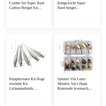
Combo Set Super Hard
lichtgewicht Super
Carbon Hengel Kit
Hard hengel
telescopische hengel en
Professional Spinning
Spinning Reel Combo
Rod Set Hengel en
Kit for volwassenen
Spoel Combo hengel
Travel Saltwater
pole met houten
Freshwater
handvat for vissers Sea
Hengelcombinaties
Hengelcombinaties
(Size : 2.1m)
(Size : 2.4m)
Parapluvissen Kit Hoge
Spinner Vist Lures
resolutie Kit
Metalen Ala’s Haak
Lichaamsdetails
Roterende levensechte
Zoetwatermeerval trekt
vissen Tackle 10 -stcs
aan
Creatieve keuze