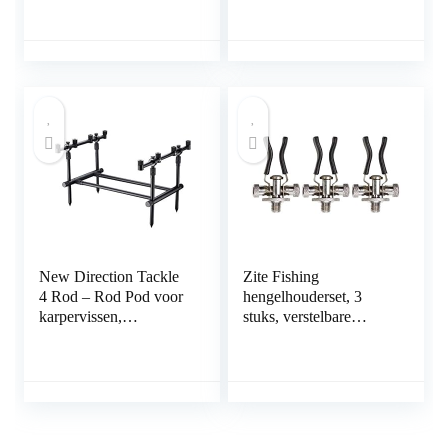
organisator buiten
waterdichte vissen
Tools opbergtas Perfect
cadeau voor visser
New Direction Tackle
Zite Fishing
4 Rod – Rod Pod voor
hengelhouderset, 3
karpervissen,
stuks, verstelbare
hengelhouder voor
hengelkussens,
karperhengels,
aluminium butt grips
hengelstandaard, Rod
karpervissen en meer
Pod