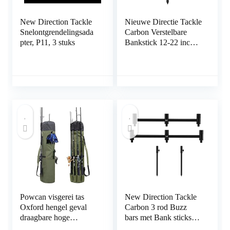
New Direction Tackle
Nieuwe Directie Tackle
Snelontgrendelingsada
Carbon Verstelbare
pter, P11, 3 stuks
Bankstick 12-22 inch
Voor Karper Vissen
Powcan visgerei tas
New Direction Tackle
Oxford hengel geval
Carbon 3 rod Buzz
draagbare hoge
bars met Bank sticks
capaciteit hengel Carry
met Bagage set (P7-2)