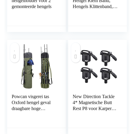
hengelhouder voor 2
Hengel Riem Band,
gemonteerde hengels
Hengels Klittenband,
Hengel Tie Strap
Powcan visgerei tas
New Direction Tackle
Oxford hengel geval
4* Magnetische Butt
draagbare hoge
Rest P8 voor Karper
capaciteit hengel Carry
Hengel (4 PCS)
organisator buiten
waterdichte vissen
Tools opbergtas Perfect