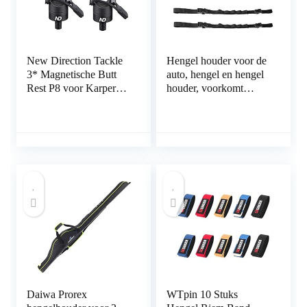
New Direction Tackle
Hengel houder voor de
3* Magnetische Butt
auto, hengel en hengel
Rest P8 voor Karper
houder, voorkomt
Hengel (3 PCS)
tangling of breken
vervoerder
transportband riem auto
met Tie Fasten staaf
houder
Daiwa Prorex
WTpin 10 Stuks