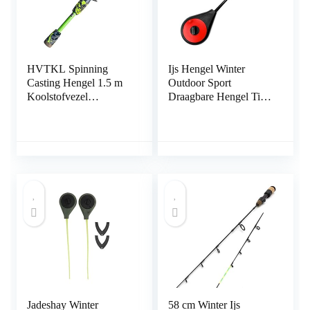
HVTKL Spinning
Ijs Hengel Winter
Casting Hengel 1.5 m
Outdoor Sport
Koolstofvezel
Draagbare Hengel Tip
Telescopische Lokken
Vissen Accessoires
Vissen Pole voor
Hengel 19 cm/24
Karper Bas Forel
cm/25.5 cm (25.5 cm)
Winter Ijs Hengel
Jadeshay Winter
58 cm Winter Ijs