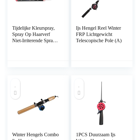
Tijdelijke Kleurspray,
Ijs Hengel Reel Winter
Spray Op Haarverf
FRP Lichtgewicht
Niet-Irriterende Spray
Telescopische Pole (A)
Haarverf Haarverfspray
Haarkleurspray Voor
Mannen En
Vrouwen(Roze,
Pooldieren)
Winter Hengels Combo
1PCS Duurzaam Ijs