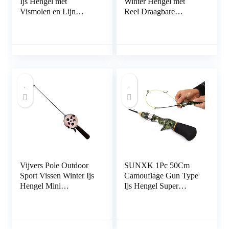
Ijs Hengel met
Winter Hengel met
Vismolen en Lijn
Reel Draagbare
Outdoor Draagbare
Hengels Pole Outdoor
Spinning Casting
Sport Vissen
Visserij-reel Tackle Set
Accessoires:
(Blauw 65cm Hengel)
Vijvers Pole Outdoor
SUNXK 1Pc 50Cm
Sport Vissen Winter Ijs
Camouflage Gun Type
Hengel Mini
Ijs Hengel Super
Accessoires Voor
Zachte Sterke Mini
Outdoor Vissen
Garnalen Hengel Voor
Draagbare Supply (52
Boot Zee Vissen
CM)