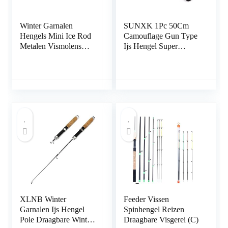
Winter Garnalen
SUNXK 1Pc 50Cm
Hengels Mini Ice Rod
Camouflage Gun Type
Metalen Vismolens
Ijs Hengel Super
Elastische Carbon Aas
Zachte Sterke Mini
Anti Slip Hout Kleur
Garnalen Hengel Voor
Handvat Casting Rod
Boot Zee Vissen
(80cm Hengel Geen
Reel)
XLNB Winter
Feeder Vissen
Garnalen Ijs Hengel
Spinhengel Reizen
Pole Draagbare Winter
Draagbare Visgerei (C)