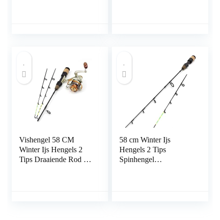
Hengels Spinning
Casting 3 Secties Vis
Pole 60 cm
Vishengel 58 CM
58 cm Winter Ijs
Winter Ijs Hengels 2
Hengels 2 Tips
Tips Draaiende Rod en
Spinhengel
Reel Set Carbon Fiber
Koolstofvezel Ijs Pole
Ice Pole Ultra-Light
Ultralichte
Carp Vissen Winter
Karpervissen
Vissen Draagbare
reishengel