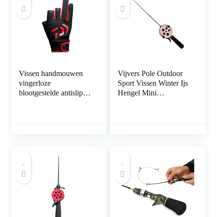
Vissen handmouwen
Vijvers Pole Outdoor
vingerloze
Sport Vissen Winter Ijs
blootgestelde antislip
Hengel Mini
buiten 3 gesneden
Accessoires Voor
vingers
Outdoor Vissen
Draagbare Supply (52
CM)