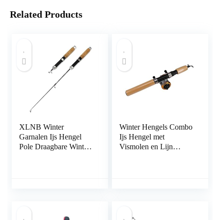
Related Products
XLNB Winter
Winter Hengels Combo
Garnalen Ijs Hengel
Ijs Hengel met
Pole Draagbare Winter
Vismolen en Lijn
Hengels Spinning
Outdoor Draagbare
Casting 3 Secties Vis
Spinning Casting
Pole 60 cm
Visserij Reel Tackle Set
(Kleur: Blauw, Maat:
65cm Hengel) (Gouden
65cm Hengel)