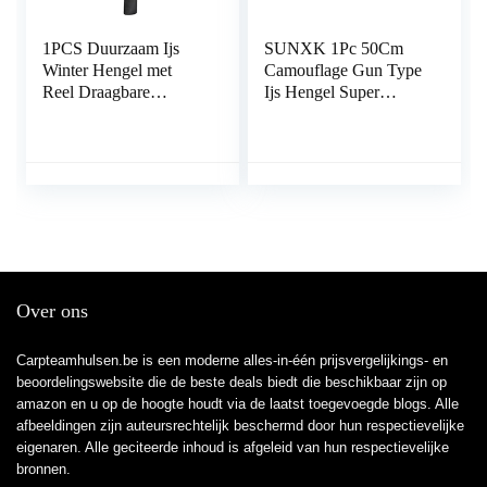
1PCS Duurzaam Ijs
SUNXK 1Pc 50Cm
Winter Hengel met
Camouflage Gun Type
Reel Draagbare
Ijs Hengel Super
Hengels Pole Outdoor
Zachte Sterke Mini
Sport Vissen
Garnalen Hengel Voor
Accessoires:
Boot Zee Vissen
Over ons
Carpteamhulsen.be is een moderne alles-in-één prijsvergelijkings- en
beoordelingswebsite die de beste deals biedt die beschikbaar zijn op
amazon en u op de hoogte houdt via de laatst toegevoegde blogs. Alle
afbeeldingen zijn auteursrechtelijk beschermd door hun respectievelijke
eigenaren. Alle geciteerde inhoud is afgeleid van hun respectievelijke
bronnen.