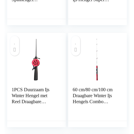
Koolstofvezel Ijs Pole
Zachte Sterke Mini
Ultralichte
Garnalen Hengel Voor
Karpervissen
Boot Zee Vissen
1PCS Duurzaam Ijs
60 cm/80 cm/100 cm
Winter Hengel met
Draagbare Winter Ijs
Reel Draagbare
Hengels Combo
Hengels Pole Outdoor
Casting Solid Hard
Sport Vissen
Hengel Vissen Rollen
Accessoires:
Hengel Zee Hengels
(100 cm)