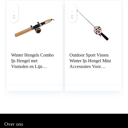
Winter Hengels Combo
Outdoor Sport Vissen
Ijs Hengel met
Winter Ijs Hengel Mini
Vismolen en Lijn
Accessoires Voor
Outdoor Draagbare
Outdoor Vissen
Spinning Casting
Draagbare Supply
Visserij Reel Tackle Set
(Maat: 52 CM) (40.5
(Kleur: Blauw, Maat:
CM)
65cm Hengel) (Gouden
65cm Hengel)
Over ons