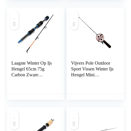
Laagste Winter Op Ijs
Vijvers Pole Outdoor
Hengel 65cm 75g
Sport Vissen Winter Ijs
Carbon Zware
Hengel Mini
Ultrakorte Spinhengel
Accessoires Voor
Reizen Visgerei
Outdoor Vissen
Draagbare Supply (52
CM)