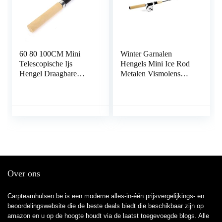
60 80 100CM Mini
Winter Garnalen
Telescopische Ijs
Hengels Mini Ice Rod
Hengel Draagbare
Metalen Vismolens
Koolstofvezel Rivier
Elastische Carbon Aas
Garnalen Karper
Anti Slip Hout Kleur
Hengel Winter
Handvat Casting Rod
Hengel (80 cm)
(80cm Hengel Geen
Reel)
Over ons
Carpteamhulsen.be is een moderne alles-in-één prijsvergelijkings- en
beoordelingswebsite die de beste deals biedt die beschikbaar zijn op
amazon en u op de hoogte houdt via de laatst toegevoegde blogs. Alle