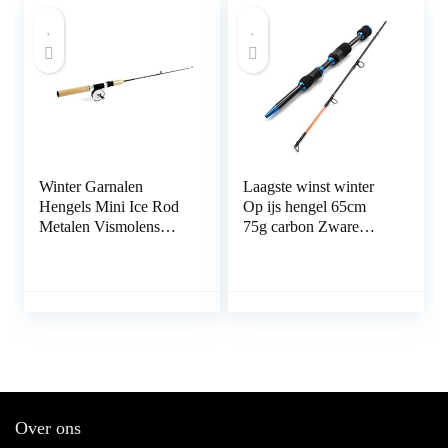
Winter Garnalen
Laagste winst winter
Hengels Mini Ice Rod
Op ijs hengel 65cm
Metalen Vismolens
75g carbon Zware
Elastische Carbon Aas
ultrakorte Spinhengel
Anti Slip Hout Kleur
Reizen Visgerei
Handvat Casting Rod
(80cm Hengel Geen
Reel)
Over ons