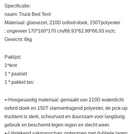
Specificatie:
naam: Truck Bed Tent
Materiaal: glasvezel, 210D oxford-doek, 150Tpolyester
: ongeveer 170*160*170 cm/66.93*62.99*66.93 inch;
Gewicht: 6kg
Paklijst:
1*tent
1 * paalset
1 * pakket tas:
➸Hoogwaardig materiaal: gemaakt van 210D waterdicht
oxford-doek en 150T vlamvertragend polyester, de pick-up
trucktent is sterk, scheurvast en duurzaam voor langdurig
gebruik en beschermt tegen regen en slecht weer.
➸Uitstekend vakmanschap: ontworpen met dubbele lagen