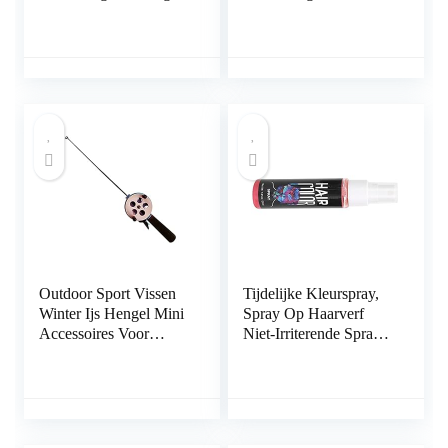
Draagbare Ijs Vissen
Hengels Spinning
Solid Staaf Polen met
Casting 3 Secties Vis
Houder voor Winters
Pole 60 cm
Outdoor Sport Vissen
Tijdelijke Kleurspray,
Winter Ijs Hengel Mini
Spray Op Haarverf
Accessoires Voor
Niet-Irriterende Spray
Outdoor Vissen
Haarverf Haarverfspray
Draagbare Supply
Haarkleurspray Voor
(Maat: 52 CM) (40.5
Mannen En
CM)
Vrouwen(Roze,
Pooldieren)