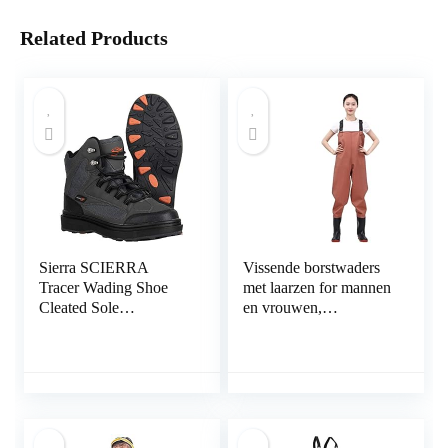
Related Products
Sierra SCIERRA
Vissende borstwaders
Tracer Wading Shoe
met laarzen for mannen
Cleated Sole
en vrouwen,
Watschoen profielzool
waterdichte jachthanger
(Color : A, Size : 47
EU)