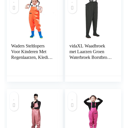
Waders Steltlopers
vidaXL Waadbroek
Voor Kinderen Met
met Laarzen Groen
Regenlaarzen, Kleding
Waterbroek Borstbroek
Voor Buitenvissen,
Visbroek Waadbroeken
Geschikt Voor
Kamperen Op De
Kleuterschool Aan Zee
(Color : Orange, Size :
M/1 pcs)