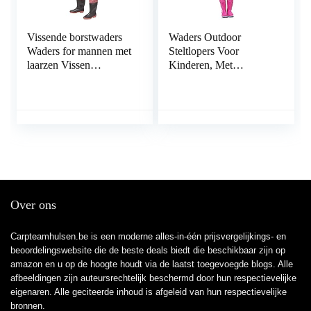
Vissende borstwaders
Waders Outdoor
Waders for mannen met
Steltlopers Voor
laarzen Vissen
Kinderen, Met
Waadslag Cleated
Regenlaarzen,
Waterdicht (Color : A,
Kampeerviskleding
Size : 37 EU)
Voor De Kleuterschool,
PVC+gebreide Stof
(Color : Pink-2, Size :
M/1 pcs)
Over ons
Carpteamhulsen.be is een moderne alles-in-één prijsvergelijkings- en
beoordelingswebsite die de beste deals biedt die beschikbaar zijn op
amazon en u op de hoogte houdt via de laatst toegevoegde blogs. Alle
afbeeldingen zijn auteursrechtelijk beschermd door hun respectievelijke
eigenaren. Alle geciteerde inhoud is afgeleid van hun respectievelijke
bronnen.