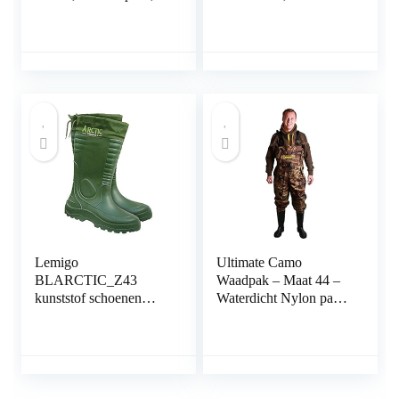
Kleuterkleding Voor
waterdichte jachthanger
Waterspeelgoed Aan
(Color : A, Size : 47
De Kust, Met
EU)
Regenlaarzen (Color :
Style-A, Size : L/1
PCS)
Lemigo
Ultimate Camo
BLARCTIC_Z43
Waadpak – Maat 44 –
kunststof schoenen
Waterdicht Nylon pak
Eva, groen, 43 maten
met PVC laarzen –
Camouflage Print