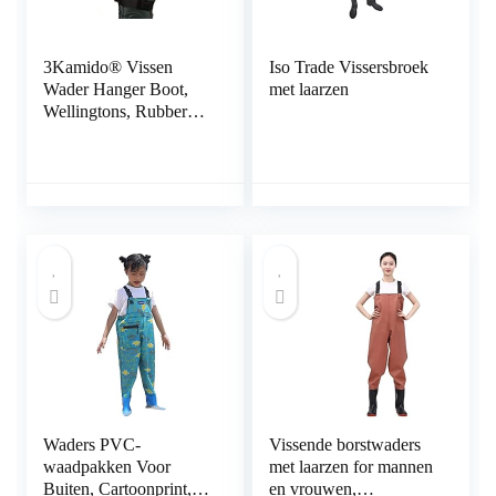
3Kamido® Vissen
Iso Trade Vissersbroek
Wader Hanger Boot,
met laarzen
Wellingtons, Rubberen
Laarzen, Motocross
Laarzen, Riem
Opbergriem voor
Drogen Wader Rack
Droger
Waders PVC-
Vissende borstwaders
waadpakken Voor
met laarzen for mannen
Buiten, Cartoonprint,
en vrouwen,