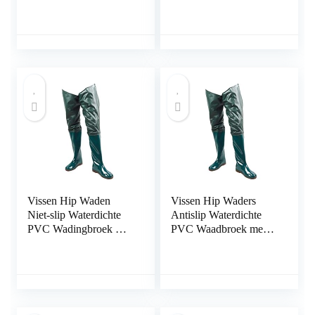
Waterdichte Vijver
Waders for Jagen
Visserij Waders Broek
(Color : E, Size : 29)
Vissen Hip Waden
Vissen Hip Waders
Niet-slip Waterdichte
Antislip Waterdichte
PVC Wadingbroek met
PVC Waadbroek met
gespelde laarzen
Gesp Laarzen
Ademen Heuplaarzen
Ademend Hip Laarzen
Groene maat 43 1pair,
Waden Broek met
vissende regenlaarzen
Laarzen Groen Maat
43 1paar