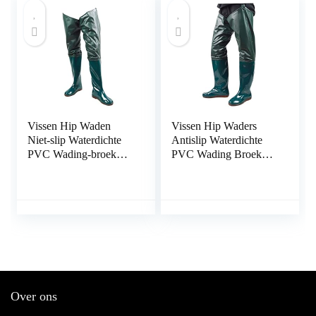
Vissen Hip Waden
Vissen Hip Waders
Niet-slip Waterdichte
Antislip Waterdichte
PVC Wading-broek
PVC Wading Broek
met gespelde laarzen
met gesplaarzen
Adem laarzen Groene
Ademend Hip Laarzen
maat 45 1pair.
Groen Maat 45 1 Paar,
Vissen Heup Waders
voor Outdoor
Over ons