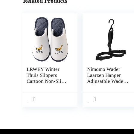
Related Products
LRWEY Winter
Nimomo Wader
Thuis Slippers
Laarzen Hanger
Cartoon Non-Slip
Adjusatble Wader
Warm Binnen
Laarzen Hanger
Slaapkamer
Draagbare Vissen
Vloerschoenen
Regen Laarzen
voor
Opslag Droger
Vrouwen/Mannen
Hanger Strap
Ademend Comfort
Slippers Indoor
Outdoor Anti-slip