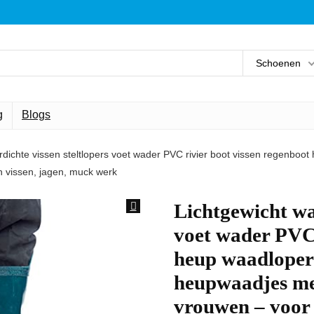
Schoenen
g
Blogs
rdichte vissen steltlopers voet wader PVC rivier boot vissen regenbo
 vissen, jagen, muck werk
Lichtgewicht wat
voet wader PVC 
heup waadlopers
heupwaadjes me
vrouwen – voor 