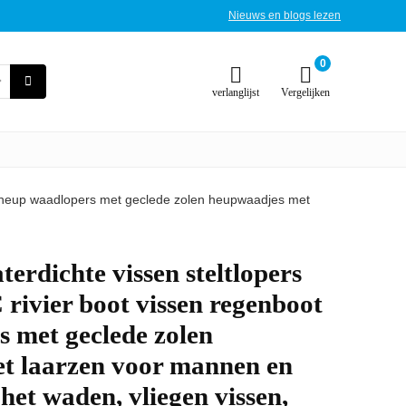
Nieuws en blogs lezen
0
verlanglijst
Vergelijken
ot heup waadlopers met geclede zolen heupwaadjes met
erdichte vissen steltlopers
rivier boot vissen regenboot
 met geclede zolen
t laarzen voor mannen en
het waden, vliegen vissen,