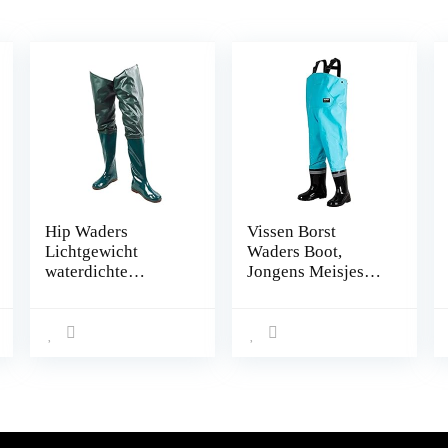
Hip Waders
Vissen Borst
Lichtgewicht
Waders Boot,
waterdichte
Jongens Meisjes
heuplaarzen voor
Vissen Regen Boot
mannen en
Hip Waders for
vrouwen, PVC
Jagen (Color : E,
Fishing Hunting
Size : 34 EU)
Bootfoot met
GLEAT OUTSOLE
MAAT 43 1PAIR