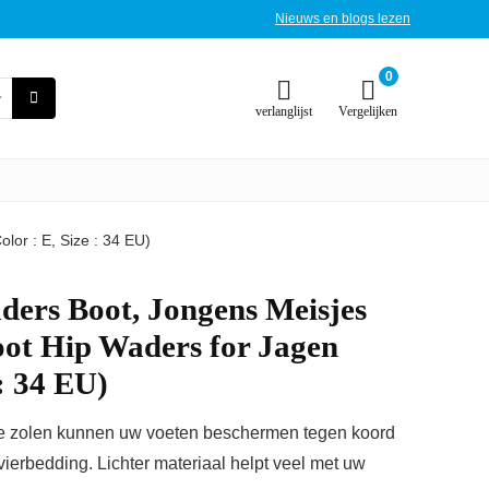
Nieuws en blogs lezen
0
verlanglijst
Vergelijken
or : E, Size : 34 EU)
ders Boot, Jongens Meisjes
oot Hip Waders for Jagen
 : 34 EU)
arde zolen kunnen uw voeten beschermen tegen koord
ivierbedding. Lichter materiaal helpt veel met uw