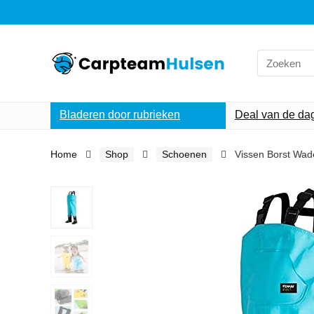
Search
for:
Bladeren door rubrieken
Deal van de da
Home
Shop
Schoenen
Vissen Borst Wade