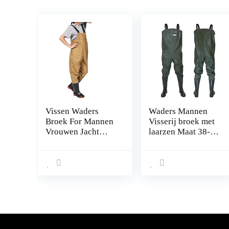
Vissen Waders
Waders Mannen
Broek For Mannen
Visserij broek met
Vrouwen Jacht
laarzen Maat 38-47
Borstwaders Met
Waterdichte Vijver
Laarzen Waterdicht
Visserij Waders
(Color : A, Size : 41
Broek
EU)