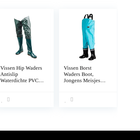
Vissen Hip Waders
Vissen Borst
Antislip
Waders Boot,
Waterdichte PVC
Jongens Meisjes
Waadbroek met
Vissen Regen Boot
Gesp Laarzen
Hip Waders for
Ademend Hip
Jagen (Color : E,
Laarzen Waden
Size : 31)
Broek met Laarzen
Groen Maat 43
1paar