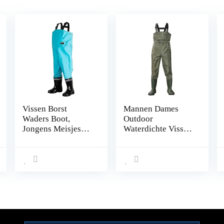
Vissen Borst
Mannen Dames
Waders Boot,
Outdoor
Jongens Meisjes
Waterdichte Vissen
Vissen Regen Boot
Wading Broek
Hip Waders for
Ademend Laarzen
Jagen (Color : E,
Waders (Color : B,
Size : 28)
Size : 42 EU)