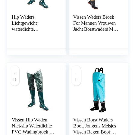
Hip Waders
Vissen Waders Broek
Lichtgewicht
For Mannen Vrouwen
waterdichte
Jacht Borstwaders Met
heuplaarzen voor
Laarzen Waterdicht
mannen en vrouwen,
(Color : A, Size : 41
PVC Fishing Hunting
EU)
Bootfoot met GLEAT
OUTSOLE MAAT 43
1PAIR
Vissen Hip Waden
Vissen Borst Waders
Niet-slip Waterdichte
Boot, Jongens Meisjes
PVC Wadingbroek met
Vissen Regen Boot Hip