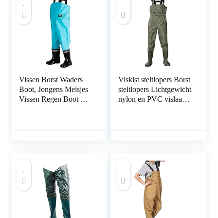
Vissen Borst Waders
Viskist steltlopers Borst
Boot, Jongens Meisjes
steltlopers Lichtgewicht
Vissen Regen Boot Hip
nylon en PVC vislaars
Waders for Jagen
voet Borst steltlopers
(Color : E, Size : 25)
Legergroen waterdichte
borst steltlopers Jacht
Bootfoot waterdicht