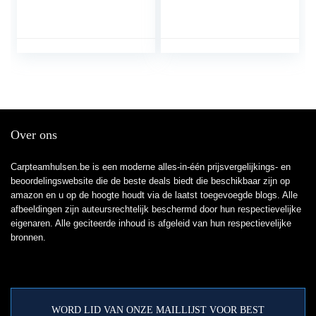
gespelde laarzen
Waders for Jagen
Ademen Heuplaarzen
(Color : E, Size : 34
Groene maat 43 1pair,
EU)
vissende regenlaarzen
Over ons
Carpteamhulsen.be is een moderne alles-in-één prijsvergelijkings- en
beoordelingswebsite die de beste deals biedt die beschikbaar zijn op
amazon en u op de hoogte houdt via de laatst toegevoegde blogs. Alle
afbeeldingen zijn auteursrechtelijk beschermd door hun respectievelijke
eigenaren. Alle geciteerde inhoud is afgeleid van hun respectievelijke
bronnen.
WORD LID VAN ONZE MAILLIJST VOOR BEST