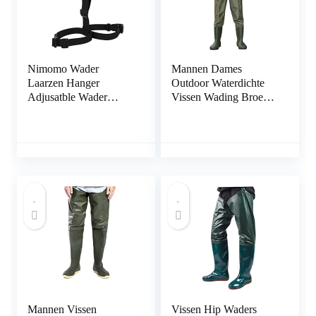
Nimomo Wader
Mannen Dames
Laarzen Hanger
Outdoor Waterdichte
Adjusatble Wader
Vissen Wading Broek
Laarzen Hanger
Ademend Laarzen
Draagbare Vissen
Waders (Color : B, Size
Regen Laarzen Opslag
: 42 EU)
Droger Hanger Strap
Mannen Vissen
Vissen Hip Waders