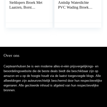
Steltlopers Broek Met
Antislip Waterdichte
Laarzen, Borst
PVC Wading Broek
Steltlopers Waterdicht
met gesplaarzen
Lichtgewicht, Unisex
Ademend Hip Laarzen
Duurzaam Stijlvol
Groen Maat 45 1 Paar,
Geschikt Heup
Vissen Heup Waders
Kinderen Voor
voor Outdoor
Eendenjacht,
Vliegvissen,Armygreen
,EU44
Over ons
Carpteamhulsen.be is een moderne alles-in-één prijsvergelijkings- en
beoordelingswebsite die de beste deals biedt die beschikbaar zijn op
amazon en u op de hoogte houdt via de laatst toegevoegde blogs. Alle
afbeeldingen zijn auteursrechtelijk beschermd door hun respectievelijke
eigenaren. Alle geciteerde inhoud is afgeleid van hun respectievelijke
bronnen.