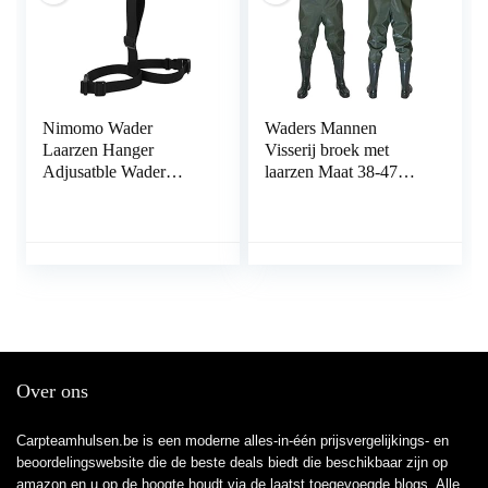
Nimomo Wader
Waders Mannen
Laarzen Hanger
Visserij broek met
Adjusatble Wader
laarzen Maat 38-47
Laarzen Hanger
Waterdichte Vijver
Draagbare Vissen
Visserij Waders Broek
Regen Laarzen Opslag
Droger Hanger Strap
Over ons
Carpteamhulsen.be is een moderne alles-in-één prijsvergelijkings- en
beoordelingswebsite die de beste deals biedt die beschikbaar zijn op
amazon en u op de hoogte houdt via de laatst toegevoegde blogs. Alle