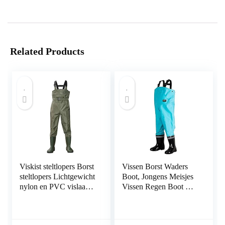
Related Products
Viskist steltlopers Borst
Vissen Borst Waders
steltlopers Lichtgewicht
Boot, Jongens Meisjes
nylon en PVC vislaars
Vissen Regen Boot Hip
voet Borst steltlopers
Waders for Jagen
Legergroen waterdichte
(Color : E, Size : 31)
borst steltlopers Jacht