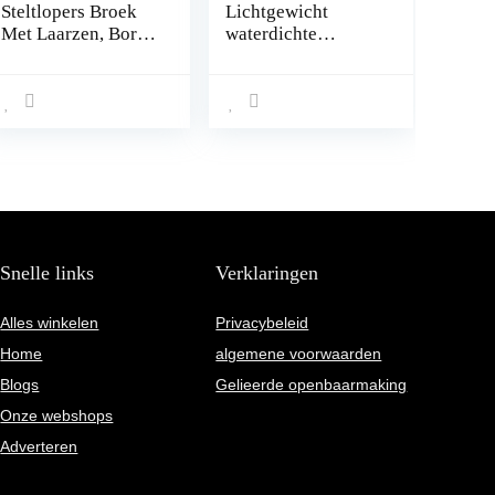
Steltlopers Broek
Lichtgewicht
Met Laarzen, Borst
waterdichte
Steltlopers
heuplaarzen voor
Waterdicht
mannen en
Lichtgewicht,
vrouwen, PVC
Unisex Duurzaam
Fishing Hunting
Stijlvol Geschikt
Bootfoot met
Heup Kinderen
GLEAT OUTSOLE
Voor Eendenjacht,
MAAT 43 1PAIR
Vliegvissen,Armyg
reen,EU44
Snelle links
Verklaringen
Alles winkelen
Privacybeleid
Home
algemene voorwaarden
Blogs
Gelieerde openbaarmaking
Onze webshops
Adverteren