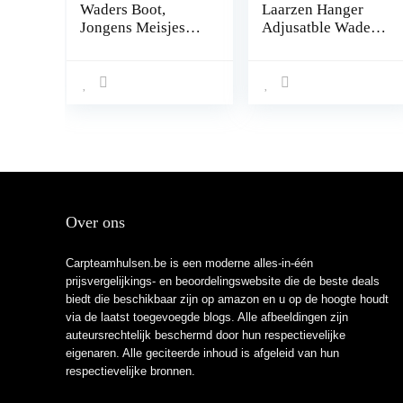
Waders Boot,
Laarzen Hanger
Jongens Meisjes
Adjusatble Wader
Vissen Regen Boot
Laarzen Hanger
Hip Waders for
Draagbare Vissen
Jagen (Color : E,
Regen Laarzen
Size : 25)
Opslag Droger
Hanger Strap
Over ons
Carpteamhulsen.be is een moderne alles-in-één
prijsvergelijkings- en beoordelingswebsite die de beste deals
biedt die beschikbaar zijn op amazon en u op de hoogte houdt
via de laatst toegevoegde blogs. Alle afbeeldingen zijn
auteursrechtelijk beschermd door hun respectievelijke
eigenaren. Alle geciteerde inhoud is afgeleid van hun
respectievelijke bronnen.