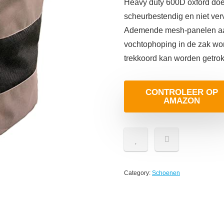
Heavy duty 600D oxford do
scheurbestendig en niet ver
Ademende mesh-panelen aan 
vochtophoping in de zak wor
trekkoord kan worden getrok
CONTROLEER OP
AMAZON
Category:
Schoenen