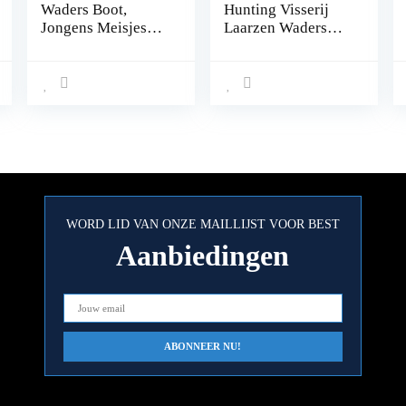
Waders Boot,
Hunting Visserij
Jongens Meisjes
Laarzen Waders
Vissen Regen Boot
Full Body Waader
Hip Waders for
met rubberen
Jagen (Color : E,
laarzen (Color : A,
Size : 30)
Size : 40 EU)
WORD LID VAN ONZE MAILLIJST VOOR BEST
Aanbiedingen