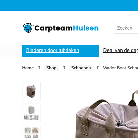
Search
for:
Bladeren door rubrieken
Deal van de da
Home
Shop
Schoenen
Wader Boot Schoe