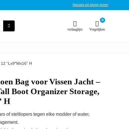
Nieuws en blogs lezen
0
verlanglijst
Vergelijken
, 12 “Lx9″Wx16” H
oen Bag voor Vissen Jacht –
ll Boot Organizer Storage,
” H
s of steltlopers tegen elke modder of water,
nagement.