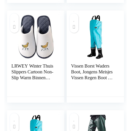
LRWEY Winter Thuis
Vissen Borst Waders
Slippers Cartoon Non-
Boot, Jongens Meisjes
Slip Warm Binnen
Vissen Regen Boot Hip
Slaapkamer
Waders for Jagen
Vloerschoenen voor
(Color : E, Size : 28)
Vrouwen/Mannen
Ademend Comfort
Slippers Indoor
Outdoor Anti-slip
Rubberen Zool Anti-
slip Huisslippers