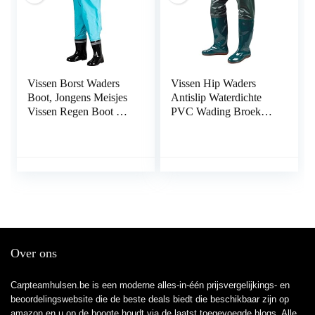
Vissen Borst Waders
Vissen Hip Waders
Boot, Jongens Meisjes
Antislip Waterdichte
Vissen Regen Boot Hip
PVC Wading Broek
Waders for Jagen
met gesplaarzen
(Color : E, Size : 34
Ademend Hip Laarzen
EU)
Groen Maat 45 1 Paar,
Vissen Heup Waders
voor Outdoor
Over ons
Carpteamhulsen.be is een moderne alles-in-één prijsvergelijkings- en
beoordelingswebsite die de beste deals biedt die beschikbaar zijn op
amazon en u op de hoogte houdt via de laatst toegevoegde blogs. Alle