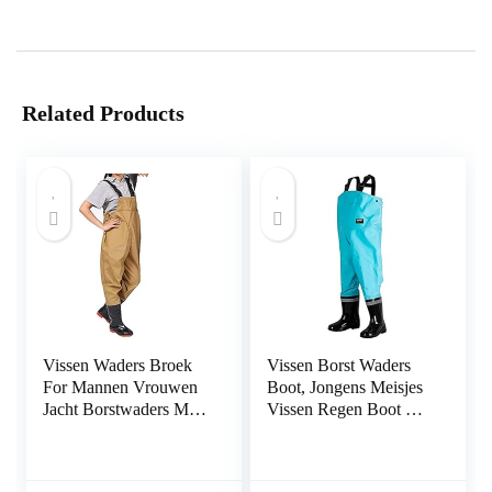
Related Products
Vissen Waders Broek
Vissen Borst Waders
For Mannen Vrouwen
Boot, Jongens Meisjes
Jacht Borstwaders Met
Vissen Regen Boot Hip
Laarzen Waterdicht
Waders for Jagen
(Color : A, Size : 41
(Color : E, Size : 29)
EU)