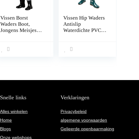
Vissen Borst
Vissen Hip Waders
Waders Boot,
Antislip
Jongens Meisjes
Waterdichte PVC
Vissen Regen Boot
Waadbroek met
Hip Waders for
Gesp Laarzen
Jagen (Color : E,
Ademend Hip
Size : 34 EU)
Laarzen Waden
Broek met Laarzen
Groen Maat 43
1paar
Snelle links
Verklaringen
Alles winkelen
Privacybeleid
Home
algemene voorwaarden
Blogs
Gelieerde openbaarmaking
Onze webshops