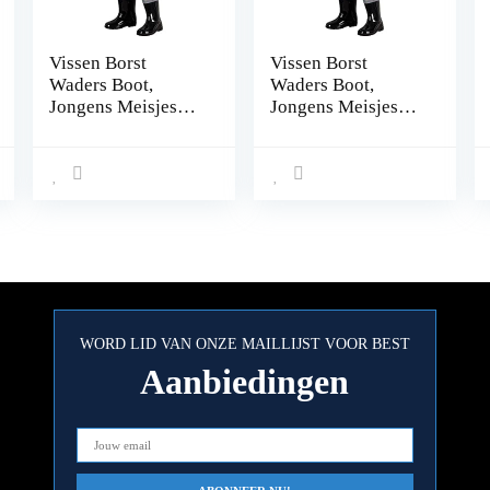
Vissen Borst
Vissen Borst
Waders Boot,
Waders Boot,
Jongens Meisjes
Jongens Meisjes
Vissen Regen Boot
Vissen Regen Boot
Hip Waders for
Hip Waders for
Jagen (Color : E,
Jagen (Color : E,
Size : 33)
Size : 29)
WORD LID VAN ONZE MAILLIJST VOOR BEST
Aanbiedingen