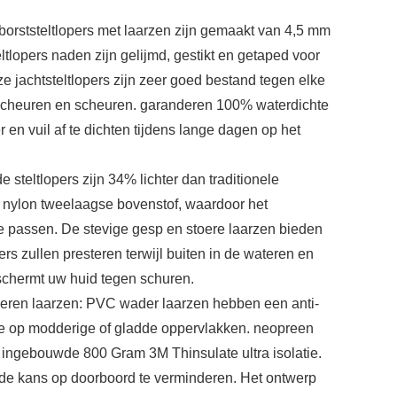
orststeltlopers met laarzen zijn gemaakt van 4,5 mm
ltlopers naden zijn gelijmd, gestikt en getaped voor
 jachtsteltlopers zijn zeer goed bestand tegen elke
 scheuren en scheuren. garanderen 100% waterdichte
 en vuil af te dichten tijdens lange dagen op het
 steltlopers zijn 34% lichter dan traditionele
e nylon tweelaagse bovenstof, waardoor het
te passen. De stevige gesp en stoere laarzen bieden
rs zullen presteren terwijl buiten in de wateren en
schermt uw huid tegen schuren.
beren laarzen: PVC wader laarzen hebben een anti-
ctie op modderige of gladde oppervlakken. neopreen
jn ingebouwde 800 Gram 3M Thinsulate ultra isolatie.
 de kans op doorboord te verminderen. Het ontwerp