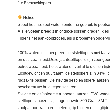
1 x Borststeltlopers
‍ Notice
Spoel het met zoet water zonder na gebruik te poetsen
Als je voeten breed zijn of dikke sokken dragen, kies
Tijdens het aankoopproces, als u problemen ondervin
100% waterdicht: neopreen borststeltlopers met laarz
en duurzaamheid.Deze jachtsteltlopers zijn zeer go
betrouwbaarheid. helpt water en vuil af te dichten ti
Lichtgewicht en duurzaam: de steltlopers zijn 34% lic
rugzak te passen. De stevige gesp en stoere laarzen 
beschermt uw huid tegen schuren.
Stevige en geïsoleerde rubberen laarzen: PVC wader 
steltlopers laarzen zijn ingebouwde 800 Gram 3M Thin
zoolpatroon kan u een betere grip bieden en uitglijd