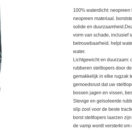
100% waterdicht: neopreen b
neopreen materiaal. borstste
solide en duurzaamheid.Deze
vorm van schade, inclusief
betrouwbaarheid. helpt water
water.
Lichtgewicht en duurzaam: de
rubberen steltlopers door d
gemakkelijk in elke rugzak 
gemoedsrust dat uw steltlope
bossen jagen en vissen, be
Stevige en geïsoleerde rub
slip zool voor de beste tra
borst steltlopers laarzen zi
de vamp wordt versterkt om