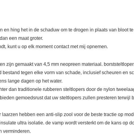
 en hing het in de schaduw om te drogen in plaats van bloot te 
 dan een maat groter.
dt, kunt u op elk moment contact met mij opnemen.
en zijn gemaakt van 4,5 mm neopreen materiaal. borststeltlopers
ed bestand tegen elke vorm van schade, inclusief scheuren en 
jdens lange dagen op het water.
hter dan traditionele rubberen steltlopers door de nylon tweela
bieden gemoedsrust dat uw steltlopers zullen presteren terwijl 
laarzen hebben een anti-slip zool voor de beste tractie op mo
sulate ultra isolatie. de vamp wordt versterkt om de kans op d
en verminderen.