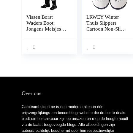
Vissen Borst
LRWEY Winter
Waders Boot,
Thuis Slippers
Jongens Meisjes
Cartoon Non-Slip
Vissen Regen Boot
Warm Binnen
Hip Waders for
Slaapkamer
Jagen (Color : E,
Vloerschoenen
Size : 30)
voor
Vrouwen/Mannen
Ademend Comfort
Slippers Indoor
Outdoor Anti-slip
Rubberen Zool
Anti-slip
Over ons
Huisslippers
Carpteamhulsen.be is een moderne alles-in-één
prijsvergelijkings- en beoordelingswebsite die de beste deals
biedt die beschikbaar zijn op amazon en u op de hoogte houdt
via de laatst toegevoegde blogs. Alle afbeeldingen zijn
auteursrechtelijk beschermd door hun respectievelijke