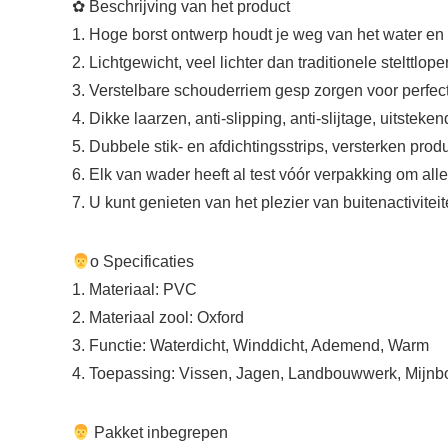
✿‍ Beschrijving van het product
1. Hoge borst ontwerp houdt je weg van het water en
2. Lichtgewicht, veel lichter dan traditionele stelttlo
3. Verstelbare schouderriem gesp zorgen voor perfec
4. Dikke laarzen, anti-slipping, anti-slijtage, uitste
5. Dubbele stik- en afdichtingsstrips, versterken pro
6. Elk van wader heeft al test vóór verpakking om al
7. U kunt genieten van het plezier van buitenactivite
‍ο Specificaties
1. Materiaal: PVC
2. Materiaal zool: Oxford
3. Functie: Waterdicht, Winddicht, Ademend, Warm
4. Toepassing: Vissen, Jagen, Landbouwwerk, Mijnbo
‍ Pakket inbegrepen