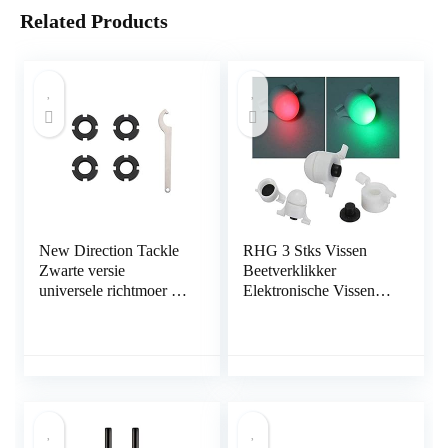
Related Products
New Direction Tackle
RHG 3 Stks Vissen
Zwarte versie
Beetverklikker
universele richtmoer (4
Elektronische Vissen
stuks zwart) voor
Led Indicator
beetmelders
Nachtlampje Vissen
Slimme Herinnering
Beetverklikker – Clip
Op Hengel Voor
Buiten Vissen