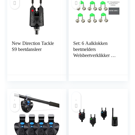
New Direction Tackle
Set: 6 Aalklokken
S9 beetdansleer
beetmelders
Welsbeetverklikker met
breeklichthouder +
gratis Petri Heling!
Stickers