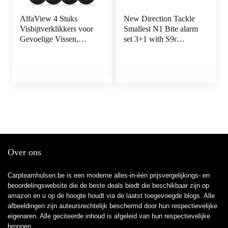
AlfaView 4 Stuks
New Direction Tackle
Visbijtverklikkers voor
Smallest N1 Bite alarm
Gevoelige Vissen,
set 3+1 with S9r
Bijtindicator
receiver for Carp
Elektronisch met Led-
Fishing
Lichtindicatoren
Swinger Vibratie op de
Hengel Visnummer
Over ons
Carpteamhulsen.be is een moderne alles-in-één prijsvergelijkings- en
beoordelingswebsite die de beste deals biedt die beschikbaar zijn op
amazon en u op de hoogte houdt via de laatst toegevoegde blogs. Alle
afbeeldingen zijn auteursrechtelijk beschermd door hun respectievelijke
eigenaren. Alle geciteerde inhoud is afgeleid van hun respectievelijke
bronnen.