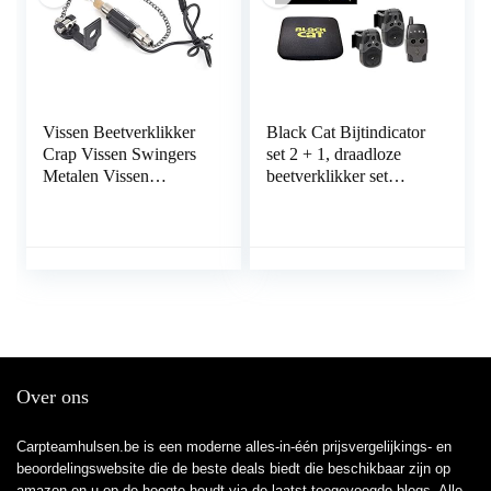
Vissen Beetverklikker
Black Cat Bijtindicator
Crap Vissen Swingers
set 2 + 1, draadloze
Metalen Vissen
beetverklikker set
Beetverklikker LED
bestaande op draadloze
Vissen Beetindicator
beetmelders en
Keten Geluids- en
ontvangers
lichtwaarschuwing
Visvoorraad
Over ons
Carpteamhulsen.be is een moderne alles-in-één prijsvergelijkings- en
beoordelingswebsite die de beste deals biedt die beschikbaar zijn op
amazon en u op de hoogte houdt via de laatst toegevoegde blogs. Alle