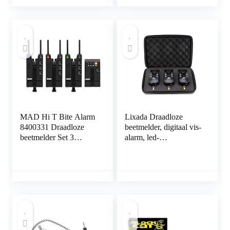
MAD Hi T Bite Alarm
Lixada Draadloze
8400331 Draadloze
beetmelder, digitaal vis-
beetmelder Set 3
alarm, led-
beetverklikkers en 1
alarmindicator,
ontvanger,
draadloze
beetverklikker, tas met
ritssluiting