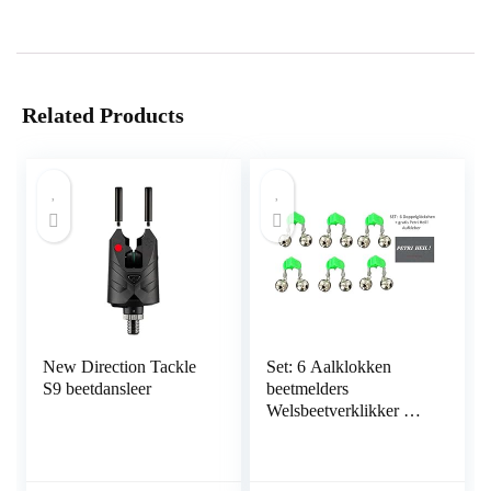
Related Products
New Direction Tackle
Set: 6 Aalklokken
S9 beetdansleer
beetmelders
Welsbeetverklikker met
breeklichthouder +
gratis Petri Heling!
Stickers