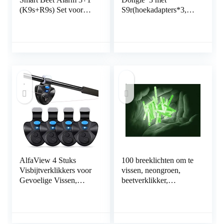
(K9s+R9s) Set voor
S9r(hoekadapters*3,
Karpervissen
batterijdeksel*3) voor
karpervissen
AlfaView 4 Stuks
100 breeklichten om te
Visbijtverklikkers voor
vissen, neongroen,
Gevoelige Vissen,
beetverklikker,
Bijtindicator
dobbers, 38 x 4,5 mm,
Elektronisch met Led-
8 uur, professionele
Lichtindicatoren
kwaliteit
Swinger Vibratie op de