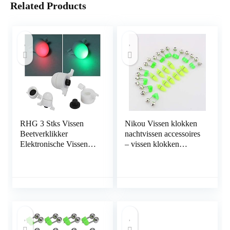
Related Products
RHG 3 Stks Vissen
Nikou Vissen klokken
Beetverklikker
nachtvissen accessoires
Elektronische Vissen
– vissen klokken
Led Indicator
nachtvissen accessoires
Nachtlampje Vissen
Rod Tip LED-licht clip
Slimme Herinnering
staaf Twin Bells Ring
Beetverklikker – Clip
Biet Lure Indicator
Op Hengel Voor
Alarm
Buiten Vissen