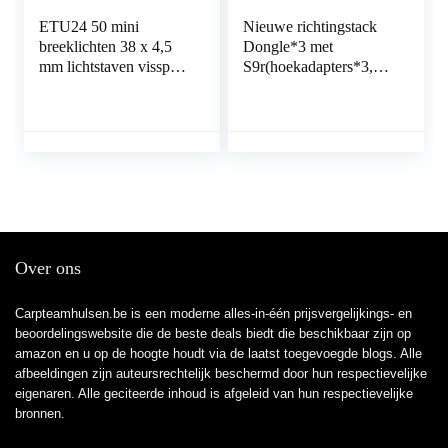
ETU24 50 mini
Nieuwe richtingstack
breeklichten 38 x 4,5
Dongle*3 met
mm lichtstaven vissport
S9r(hoekadapters*3,
beetverklikker glow
batterijdeksel*3) voor
stick partylichten LED
karpervissen
luchtballon
tafeldecoratie neon
rood geel roze groen
oranje blauw
Over ons
Carpteamhulsen.be is een moderne alles-in-één prijsvergelijkings- en
beoordelingswebsite die de beste deals biedt die beschikbaar zijn op
amazon en u op de hoogte houdt via de laatst toegevoegde blogs. Alle
afbeeldingen zijn auteursrechtelijk beschermd door hun respectievelijke
eigenaren. Alle geciteerde inhoud is afgeleid van hun respectievelijke
bronnen.