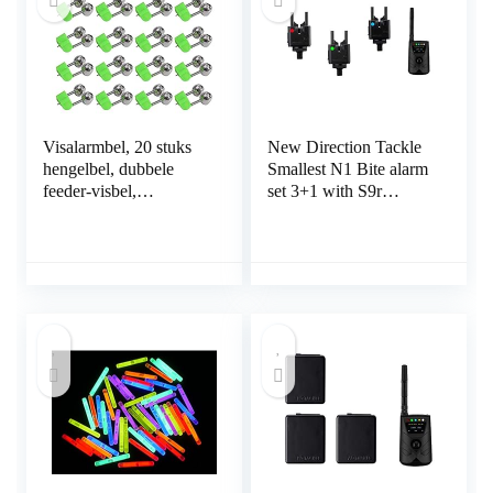
Visalarmbel, 20 stuks
New Direction Tackle
hengelbel, dubbele
Smallest N1 Bite alarm
feeder-visbel,
set 3+1 with S9r
visindicator dubbele
receiver for Carp
alarmbellen met plastic
Fishing
clip