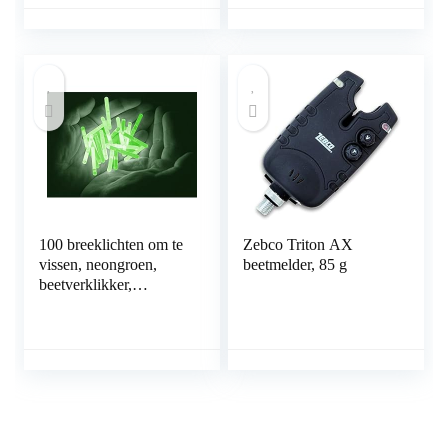
100 breeklichten om te
Zebco Triton AX
vissen, neongroen,
beetmelder, 85 g
beetverklikker,
dobbers, 38 x 4,5 mm,
8 uur, professionele
kwaliteit