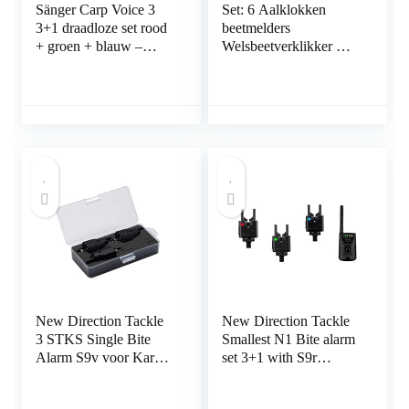
Sänger Carp Voice 3
Set: 6 Aalklokken
3+1 draadloze set rood
beetmelders
+ groen + blauw –
Welsbeetverklikker met
beetverklikker set voor
breeklichthouder +
karpervissen, radio-
gratis Petri Heling!
beetverklikker,
Stickers
karperbeetverklikker
New Direction Tackle
New Direction Tackle
3 STKS Single Bite
Smallest N1 Bite alarm
Alarm S9v voor Karper
set 3+1 with S9r
vissen
receiver for Carp
Fishing