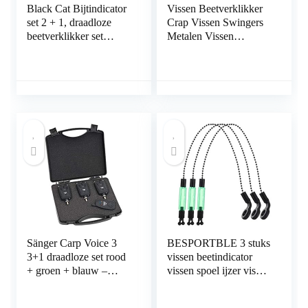
Black Cat Bijtindicator
Vissen Beetverklikker
set 2 + 1, draadloze
Crap Vissen Swingers
beetverklikker set
Metalen Vissen
bestaande op draadloze
Beetverklikker LED
beetmelders en
Vissen Beetindicator
ontvangers
Keten Geluids- en
lichtwaarschuwing
Visvoorraad
Sänger Carp Voice 3
BESPORTBLE 3 stuks
3+1 draadloze set rood
vissen beetindicator
+ groen + blauw –
vissen spoel ijzer vissen
beetverklikker set voor
swinger vissen alarm
karpervissen, radio-
karperhengel draagbare