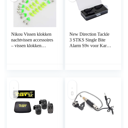
Nikou Vissen klokken
New Direction Tackle
nachtvissen accessoires
3 STKS Single Bite
– vissen klokken
Alarm S9v voor Karper
nachtvissen accessoires
vissen
Rod Tip LED-licht clip
staaf Twin Bells Ring
Biet Lure Indicator
Alarm