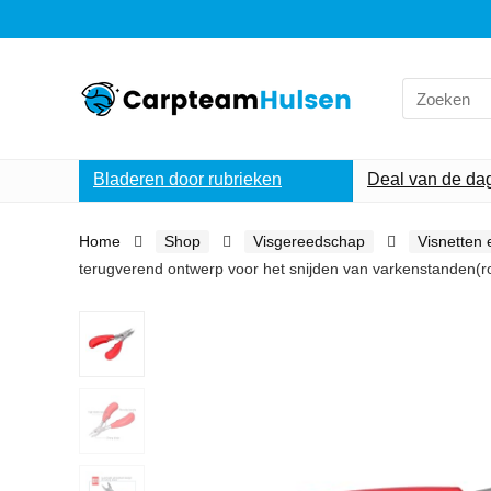
Search
for:
Bladeren door rubrieken
Deal van de da
Home
Shop
Visgereedschap
Visnetten 
terugverend ontwerp voor het snijden van varkenstanden(r