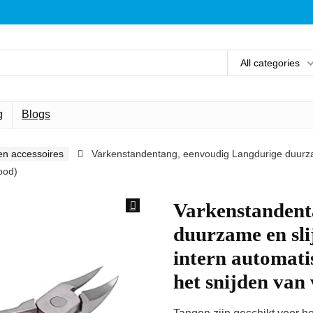
All categories
g
Blogs
en accessoires
Varkenstandentang, eenvoudig Langdurige duurzam
ood)
Varkenstandent
duurzame en sli
intern automati
het snijden van