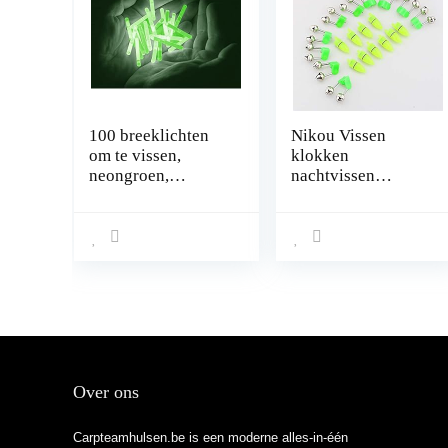
100 breeklichten
Nikou Vissen
om te vissen,
klokken
neongroen,
nachtvissen
beetverklikker,
accessoires –
dobbers, 38 x 4,5
vissen klokken
mm, 8 uur,
nachtvissen
professionele
accessoires Rod
kwaliteit
Tip LED-licht clip
staaf Twin Bells
Ring Biet Lure
Indicator Alarm
Over ons
Carpteamhulsen.be is een moderne alles-in-één