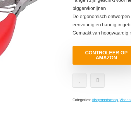
Tangen zijn geschikt voor h
biggen/konijnen
De ergonomisch ontworpen t
eenvoudig en handig in geb
Gemaakt van hoogwaardig roes
CONTROLEER OP
AMAZON
Categories:
Visgereedschap
,
Visnet