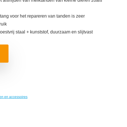
et afsnijden van melktanden van kleine dieren zoals
ang voor het repareren van tanden is zeer
ruik
tvrij staal + kunststof, duurzaam en slijtvast
ten en accessoires