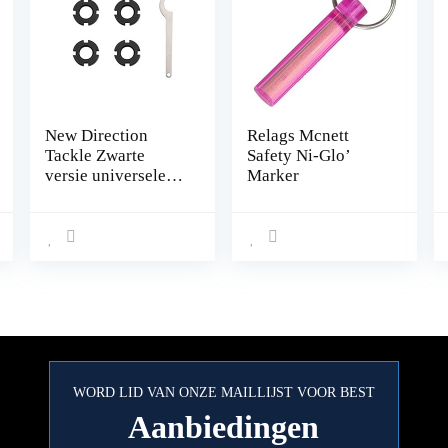
New Direction
Relags Mcnett
Tackle Zwarte
Safety Ni-Glo’
versie universele
Marker
richtmoer (4 stuks
zwart) voor
beetmelders
WORD LID VAN ONZE MAILLIJST VOOR BEST
Aanbiedingen