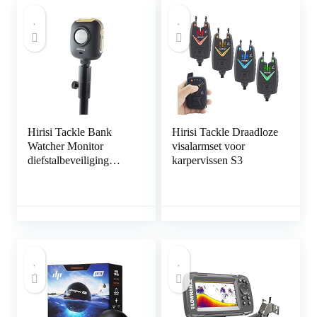
Hirisi Tackle Bank
Hirisi Tackle Draadloze
Watcher Monitor
visalarmset voor
diefstalbeveiliging
karpervissen S3
alarm XT1
bewegingsmelder voor
karpervissen