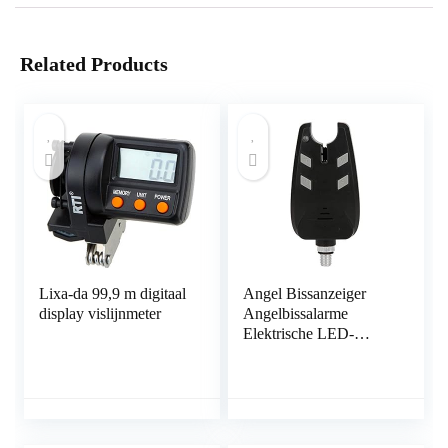
Related Products
Lixa-da 99,9 m digitaal
Angel Bissanzeiger
display vislijnmeter
Angelbissalarme
Elektrische LED-
Sound-Angelanzeige
mit
volumenverstellbarem
Angelwerkzeugzubehö
r für Angelrute