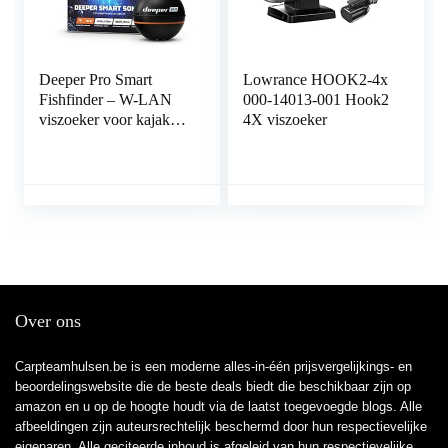
Deeper Pro Smart
Lowrance HOOK2-4x
Fishfinder – W-LAN
000-14013-001 Hook2
viszoeker voor kajak-
4X viszoeker
en Belly bootvissers
Over ons
Carpteamhulsen.be is een moderne alles-in-één prijsvergelijkings- en
beoordelingswebsite die de beste deals biedt die beschikbaar zijn op
amazon en u op de hoogte houdt via de laatst toegevoegde blogs. Alle
afbeeldingen zijn auteursrechtelijk beschermd door hun respectievelijke
eigenaren. Alle geciteerde inhoud is afgeleid van hun respectievelijke