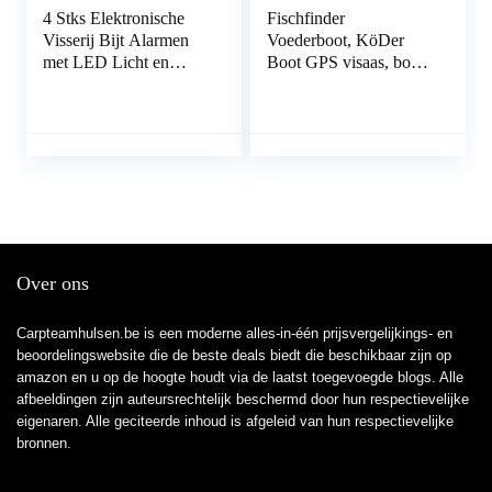
4 Stks Elektronische
Fischfinder
Visserij Bijt Alarmen
Voederboot, KöDer
met LED Licht en
Boot GPS visaas, boot,
Geluid Alert,
2 kg belading, 500 m
Gevoelige
afstandsbediening,
Elektronische Visserij
dubbele motor,
Beet Alarm Indicator
waterdicht voor
Clip Op Hengel
zwembaden en meren,
auto, Cruise One
ClickGPS
Over ons
Carpteamhulsen.be is een moderne alles-in-één prijsvergelijkings- en
beoordelingswebsite die de beste deals biedt die beschikbaar zijn op
amazon en u op de hoogte houdt via de laatst toegevoegde blogs. Alle
afbeeldingen zijn auteursrechtelijk beschermd door hun respectievelijke
eigenaren. Alle geciteerde inhoud is afgeleid van hun respectievelijke
bronnen.