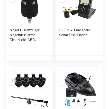
Angel Bissanzeiger
LUCKY Draagbare
Angelbissalarme
Sonar Fish Finder
Elektrische LED-
Sound-Angelanzeige
mit
volumenverstellbarem
Angelwerkzeugzubehö
r für Angelrute