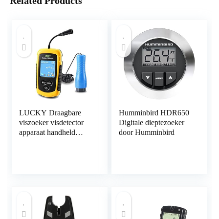
Related Products
LUCKY Draagbare
Humminbird HDR650
viszoeker visdetector
Digitale dieptezoeker
apparaat handheld
door Humminbird
dieptezoeker voor boot
kajak kano ponton Jon
boot jet ski drijvende
buizen visfinder voor
ijsvissen surfen vissen
geschenken voor
mannen