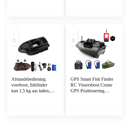
afstandsbediening,
Visueel Visapparaat,
dubbele motor,
WIFI Afstand – 70 M,
waterdicht voor
compatibel met IOS
zwembaden en meren,
Android
auto, Cruise One
ClickGPS
Afstandsbediening
GPS Smart Fish Finder
voerboot, fishfinder
RC Vissersboot Cruise
kan 1,5 kg aas laden,
GPS Positionering
500 m
500M Independentt
afstandsbediening
Control 3 Hoppers
voerboot, 5000 mAh
LCD-Scherm RC Aas
batterij met grote
Boot,Boat with fish
capaciteit, met
finder
nachtlampje, geschikt