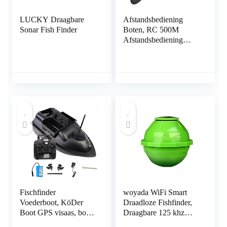
LUCKY Draagbare
Afstandsbediening
Sonar Fish Finder
Boten, RC 500M
Afstandsbediening
Draadloos Visaas Aas
Boot, Houd 1.5Kg
Lokaas Waterdicht
Weerstand tegen Sterke
Golven Fishfinder Met
LED Nachtlampje
Voor Vissen(ME)
Fischfinder
woyada WiFi Smart
Voederboot, KöDer
Draadloze Fishfinder,
Boot GPS visaas, boot,
Draagbare 125 khz
2 kg belading, 500 m
Sonar Vissendetector