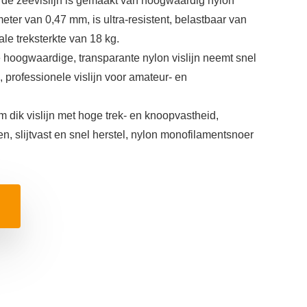
t: de zeevislijn is gemaakt van hoogwaardig nylon
ter van 0,47 mm, is ultra-resistent, belastbaar van
le treksterkte van 18 kg.
e hoogwaardige, transparante nylon vislijn neemt snel
 professionele vislijn voor amateur- en
 dik vislijn met hoge trek- en knoopvastheid,
, slijtvast en snel herstel, nylon monofilamentsnoer