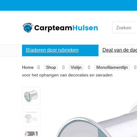
Search
for:
Bladeren door rubrieken
Deal van de da
Home
Shop
Vislijn
Monofilamentlijn
voor het ophangen van decoraties en sieraden