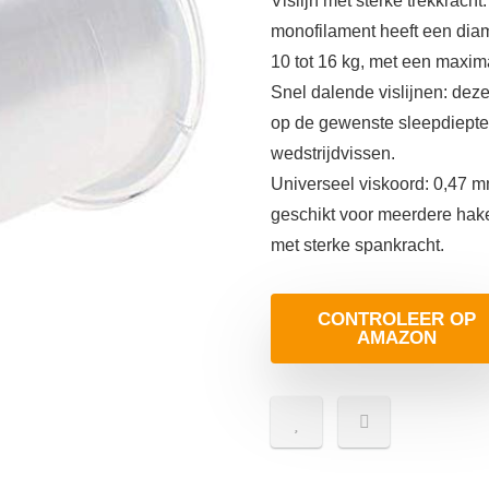
Vislijn met sterke trekkrach
monofilament heeft een diame
10 tot 16 kg, met een maxima
Snel dalende vislijnen: dez
op de gewenste sleepdiepte,
wedstrijdvissen.
Universeel viskoord: 0,47 mm
geschikt voor meerdere haken
met sterke spankracht.
CONTROLEER OP
AMAZON