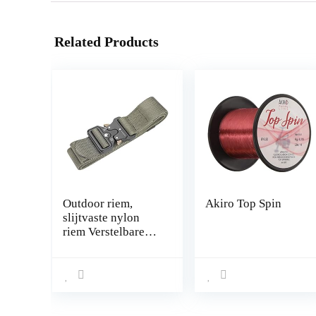
Related Products
Outdoor riem,
Akiro Top Spin
slijtvaste nylon
riem Verstelbare
Quick Lock voor
mannen voor
professioneel
gebruik voor
trainingstraining